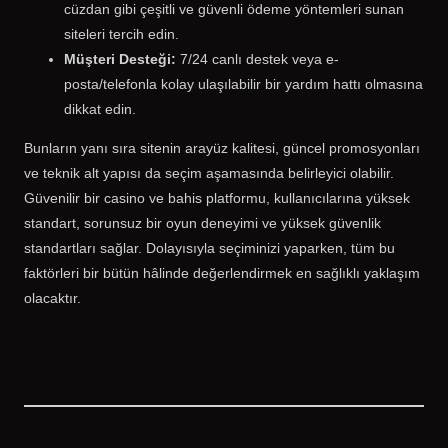
cüzdan gibi çeşitli ve güvenli ödeme yöntemleri sunan
siteleri tercih edin.
Müşteri Desteği:
7/24 canlı destek veya e-
posta/telefonla kolay ulaşılabilir bir yardım hattı olmasına
dikkat edin.
Bunların yanı sıra sitenin arayüz kalitesi, güncel promosyonları
ve teknik alt yapısı da seçim aşamasında belirleyici olabilir.
Güvenilir bir casino ve bahis platformu, kullanıcılarına yüksek
standart, sorunsuz bir oyun deneyimi ve yüksek güvenlik
standartları sağlar. Dolayısıyla seçiminizi yaparken, tüm bu
faktörleri bir bütün hâlinde değerlendirmek en sağlıklı yaklaşım
olacaktır.