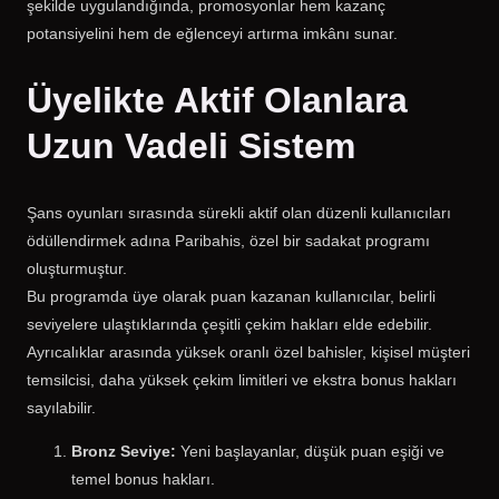
şekilde uygulandığında, promosyonlar hem kazanç
potansiyelini hem de eğlenceyi artırma imkânı sunar.
Üyelikte Aktif Olanlara
Uzun Vadeli Sistem
Şans oyunları sırasında sürekli aktif olan düzenli kullanıcıları
ödüllendirmek adına Paribahis, özel bir sadakat programı
oluşturmuştur.
Bu programda üye olarak puan kazanan kullanıcılar, belirli
seviyelere ulaştıklarında çeşitli çekim hakları elde edebilir.
Ayrıcalıklar arasında yüksek oranlı özel bahisler, kişisel müşteri
temsilcisi, daha yüksek çekim limitleri ve ekstra bonus hakları
sayılabilir.
Bronz Seviye:
Yeni başlayanlar, düşük puan eşiği ve
temel bonus hakları.