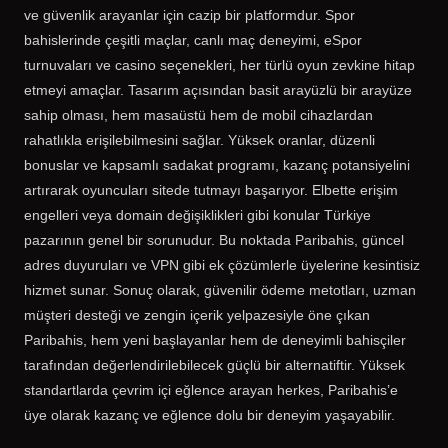
ve güvenlik arayanlar için cazip bir platformdur. Spor
bahislerinde çeşitli maçlar, canlı maç deneyimi, eSpor
turnuvaları ve casino seçenekleri, her türlü oyun zevkine hitap
etmeyi amaçlar. Tasarım açısından basit arayüzlü bir arayüze
sahip olması, hem masaüstü hem de mobil cihazlardan
rahatlıkla erişilebilmesini sağlar. Yüksek oranlar, düzenli
bonuslar ve kapsamlı sadakat programı, kazanç potansiyelini
artırarak oyuncuları sitede tutmayı başarıyor. Elbette erişim
engelleri veya domain değişiklikleri gibi konular Türkiye
pazarının genel bir sorunudur. Bu noktada Paribahis, güncel
adres duyuruları ve VPN gibi ek çözümlerle üyelerine kesintisiz
hizmet sunar. Sonuç olarak, güvenilir ödeme metotları, uzman
müşteri desteği ve zengin içerik yelpazesiyle öne çıkan
Paribahis, hem yeni başlayanlar hem de deneyimli bahisçiler
tarafından değerlendirilebilecek güçlü bir alternatiftir. Yüksek
standartlarda çevrim içi eğlence arayan herkes, Paribahis’e
üye olarak kazanç ve eğlence dolu bir deneyim yaşayabilir.