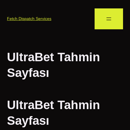
Fetch Dispatch Services
UltraBet Tahmin
Sayfası
UltraBet Tahmin
Sayfası