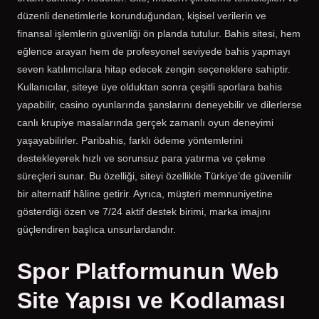
düzenli denetimlerle korunduğundan, kişisel verilerin ve
finansal işlemlerin güvenliği ön planda tutulur. Bahis sitesi, hem
eğlence arayan hem de profesyonel seviyede bahis yapmayı
seven katılımcılara hitap edecek zengin seçeneklere sahiptir.
Kullanıcılar, siteye üye olduktan sonra çeşitli sporlara bahis
yapabilir, casino oyunlarında şanslarını deneyebilir ve dilerlerse
canlı krupiye masalarında gerçek zamanlı oyun deneyimi
yaşayabilirler. Paribahis, farklı ödeme yöntemlerini
destekleyerek hızlı ve sorunsuz para yatırma ve çekme
süreçleri sunar. Bu özelliği, siteyi özellikle Türkiye’de güvenilir
bir alternatif hâline getirir. Ayrıca, müşteri memnuniyetine
gösterdiği özen ve 7/24 aktif destek birimi, marka imajını
güçlendiren başlıca unsurlardandır.
Spor Platformunun Web
Site Yapısı ve Kodlaması