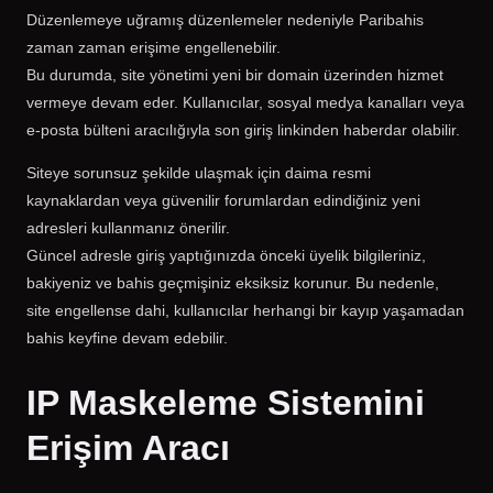
Düzenlemeye uğramış düzenlemeler nedeniyle Paribahis
zaman zaman erişime engellenebilir.
Bu durumda, site yönetimi yeni bir domain üzerinden hizmet
vermeye devam eder. Kullanıcılar, sosyal medya kanalları veya
e-posta bülteni aracılığıyla son giriş linkinden haberdar olabilir.
Siteye sorunsuz şekilde ulaşmak için daima resmi
kaynaklardan veya güvenilir forumlardan edindiğiniz yeni
adresleri kullanmanız önerilir.
Güncel adresle giriş yaptığınızda önceki üyelik bilgileriniz,
bakiyeniz ve bahis geçmişiniz eksiksiz korunur. Bu nedenle,
site engellense dahi, kullanıcılar herhangi bir kayıp yaşamadan
bahis keyfine devam edebilir.
IP Maskeleme Sistemini
Erişim Aracı