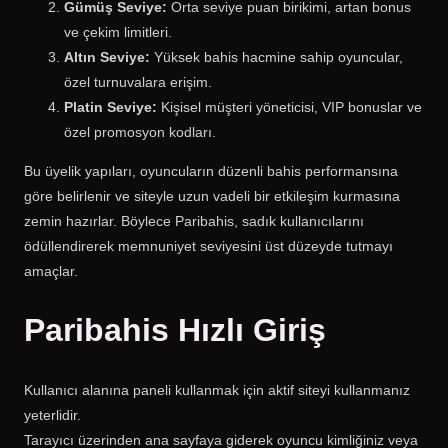
Gümüş Seviye:
Orta seviye puan birikimi, artan bonus
ve çekim limitleri.
Altın Seviye:
Yüksek bahis hacmine sahip oyuncular,
özel turnuvalara erişim.
Platin Seviye:
Kişisel müşteri yöneticisi, VIP bonuslar ve
özel promosyon kodları.
Bu üyelik yapıları, oyuncuların düzenli bahis performansına
göre belirlenir ve siteyle uzun vadeli bir etkileşim kurmasına
zemin hazırlar. Böylece Paribahis, sadık kullanıcılarını
ödüllendirerek memnuniyet seviyesini üst düzeyde tutmayı
amaçlar.
Paribahis Hızlı Giriş
Kullanıcı alanına paneli kullanmak için aktif siteyi kullanmanız
yeterlidir.
Tarayıcı üzerinden ana sayfaya giderek oyuncu kimliğiniz veya