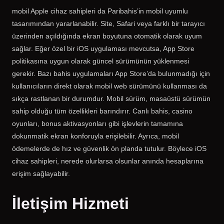
mobil Apple cihaz sahipleri da Paribahis’in mobil uyumlu
tasarımından yararlanabilir. Site, Safari veya farklı bir tarayıcı
üzerinden açıldığında ekran boyutuna otomatik olarak uyum
sağlar. Eğer özel bir iOS uygulaması mevcutsa, App Store
politikasına uygun olarak güncel sürümünün yüklenmesi
gerekir. Bazı bahis uygulamaları App Store’da bulunmadığı için
kullanıcıların direkt olarak mobil web sürümünü kullanması da
sıkça rastlanan bir durumdur. Mobil sürüm, masaüstü sürümün
sahip olduğu tüm özellikleri barındırır. Canlı bahis, casino
oyunları, bonus aktivasyonları gibi işlevlerin tamamına
dokunmatik ekran konforuyla erişilebilir. Ayrıca, mobil
ödemelerde de hız ve güvenlik ön planda tutulur. Böylece iOS
cihaz sahipleri, nerede olurlarsa olsunlar anında hesaplarına
erişim sağlayabilir.
İletişim Hizmeti