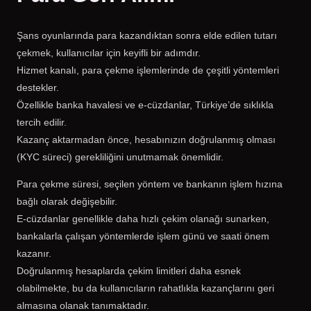
Şans oyunlarında para kazandıktan sonra elde edilen tutarı
çekmek, kullanıcılar için keyifli bir adımdır.
Hizmet kanalı, para çekme işlemlerinde de çeşitli yöntemleri
destekler.
Özellikle banka havalesi ve e-cüzdanlar, Türkiye’de sıklıkla
tercih edilir.
Kazanç aktarmadan önce, hesabınızın doğrulanmış olması
(KYC süreci) gerekliliğini unutmamak önemlidir.
Para çekme süresi, seçilen yöntem ve bankanın işlem hızına
bağlı olarak değişebilir.
E-cüzdanlar genellikle daha hızlı çekim olanağı sunarken,
bankalarla çalışan yöntemlerde işlem günü ve saati önem
kazanır.
Doğrulanmış hesaplarda çekim limitleri daha esnek
olabilmekte, bu da kullanıcıların rahatlıkla kazançlarını geri
almasına olanak tanımaktadır.