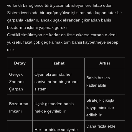
ve farklı bir eğlence türü yaşamak isteyenlere hitap eder.
Sistem içerisinde bir uçağın yükselişi sırasında kupon tutar bir
çarpanla katlanır, ancak uçak ekrandan çıkmadan bahis
bozdurma işlemi yapmak gerekir.
Grafikli simülasyon ne kadar en üste çıkarsa çarpan o denli
yükselir, fakat çok geç kalmak tüm bahsi kaybetmeye sebep
olur.
Detay
İzahat
Artısı
Gerçek
Oyun ekranında her
Bahis hızlıca
Zamanlı
saniye artan bir çarpan
katlanabilir
Çarpan
sistemi
Stratejik çıkışla
Bozdurma
Uçak gitmeden bahis
kayıp minimize
İmkanı
nakde çevrilebilir
edilebilir
Daha fazla elde
Her tur birkaç saniyede