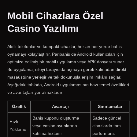
Mobil Cihazlara Özel
Casino Yazılımı
Akıllı telefonlar ve kompakt cihazlar, her an her yerde bahis
oynamayı kolaylaştırır. Paribahis de Android kullanıcıları için
optimize edilmiş bir mobil uygulama veya APK dosyası sunar.
Bu uygulama, siteyi tarayıcıda açmaya gerek kalmadan direkt
masaüstüne yerleşir ve tek dokunuşla erişim imkânı sağlar.
Aşağıdaki tabloda, Android uygulamasının bazı temel özellikleri
ve avantajları yer almaktadır:
Özellik
Avantajı
Sınırlamalar
Bahis kuponu oluşturma
Sadece güncel
Hızlı
veya casino oyunlarına
cihazlarda tam
Yükleme
katılma hızlanır
performans