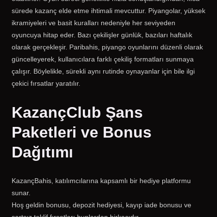
sürede kazanç elde etme ihtimali mevcuttur. Piyangolar, yüksek
ikramiyeleri ve basit kuralları nedeniyle her seviyeden
oyuncuya hitap eder. Bazı çekilişler günlük, bazıları haftalık
olarak gerçekleşir. Paribahis, piyango oyunlarını düzenli olarak
güncelleyerek, kullanıcılara farklı çekiliş formatları sunmaya
çalışır. Böylelikle, sürekli aynı rutinde oynayanlar için bile ilgi
çekici fırsatlar yaratılır.
KazançClub Şans
Paketleri ve Bonus
Dağıtımı
KazançBahis, katılımcılarına kapsamlı bir hediye platformu
sunar.
Hoş geldin bonusu, depozit hediyesi, kayıp iade bonusu ve