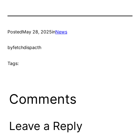
Posted
May 28, 2025
in
News
by
fetchdispacth
Tags:
Comments
Leave a Reply