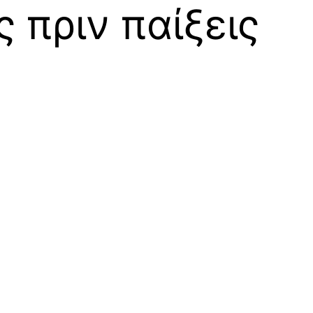
 πριν παίξεις