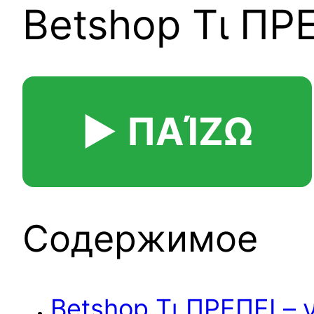
Betshop Τι ΠΡΕ
▶️ ΠΑΊΖΩ
Содержимое
Betshop Τι ΠΡΕΠΕΙ – ν