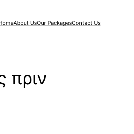
Home
About Us
Our Packages
Contact Us
ς πριν