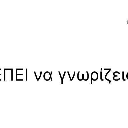
ΠΕΙ να γνωρίζει