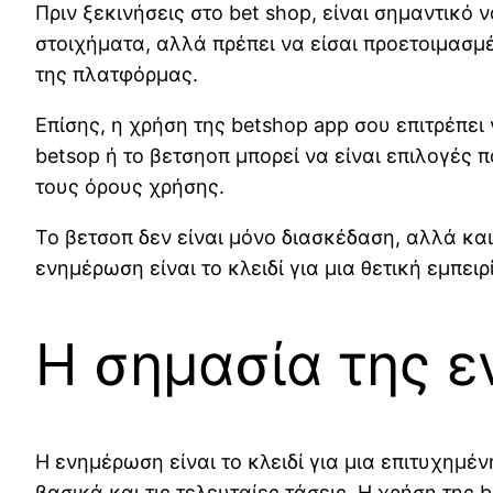
Πριν ξεκινήσεις στο bet shop, είναι σημαντικό
στοιχήματα, αλλά πρέπει να είσαι προετοιμασμ
της πλατφόρμας.
Επίσης, η χρήση της betshop app σου επιτρέπει
betsop ή το βετσηοπ μπορεί να είναι επιλογές π
τους όρους χρήσης.
Το βετσοπ δεν είναι μόνο διασκέδαση, αλλά και 
ενημέρωση είναι το κλειδί για μια θετική εμπειρ
Η σημασία της 
Η ενημέρωση είναι το κλειδί για μια επιτυχημέν
βασικά και τις τελευταίες τάσεις. Η χρήση τη