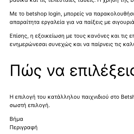
Με το betshop login, μπορείς να παρακολουθήσ
απαραίτητα εργαλεία για να παίξεις με σιγουρι
Επίσης, η εξοικείωση με τους κανόνες και τις ε
ενημερώνεσαι συνεχώς και να παίρνεις τις καλ
Πώς να επιλέξει
Η επιλογή του κατάλληλου παιχνιδιού στο Betsh
σωστή επιλογή.
Βήμα
Περιγραφή