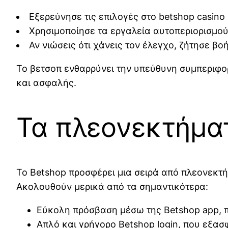
Εξερεύνησε τις επιλογές στο betshop casino 
Χρησιμοποίησε τα εργαλεία αυτοπεριορισμού
Αν νιώσεις ότι χάνεις τον έλεγχο, ζήτησε β
Το βετσοπ ενθαρρύνει την υπεύθυνη συμπεριφορά
και ασφαλής.
Τα πλεονεκτήμα
Το Betshop προσφέρει μια σειρά από πλεονεκτή
Ακολουθούν μερικά από τα σημαντικότερα:
Εύκολη πρόσβαση μέσω της Betshop app, πο
Απλό και γρήγορο Betshop login, που εξασφ