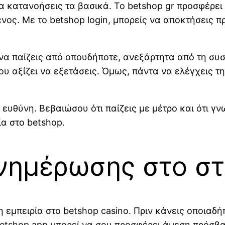
 να κατανοήσεις τα βασικά. Το betshop gr προσφέρ
ένος. Με το betshop login, μπορείς να αποκτήσεις
 να παίζεις από οπουδήποτε, ανεξάρτητα από τη συσ
ου αξίζει να εξετάσεις. Όμως, πάντα να ελέγχεις τ
ευθύνη. Βεβαιώσου ότι παίζεις με μέτρο και ότι γν
ία στο betshop.
ενημέρωσης στο σ
η εμπειρία στο betshop casino. Πριν κάνεις οποιαδή
ς betshop app μπορεί να σου προσφέρει άμεση πρόσβ