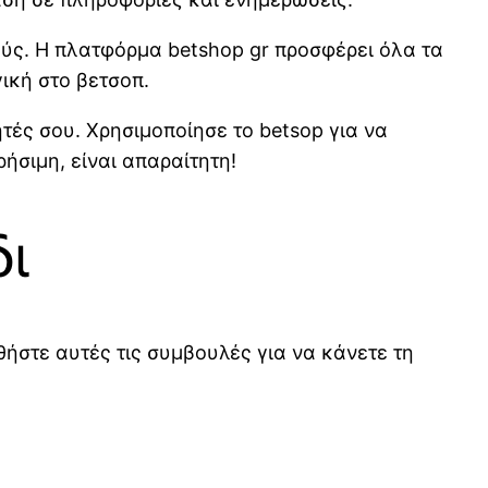
ούς. Η πλατφόρμα betshop gr προσφέρει όλα τα
γική στο βετσοπ.
ητές σου. Χρησιμοποίησε το betsop για να
ήσιμη, είναι απαραίτητη!
δι
θήστε αυτές τις συμβουλές για να κάνετε τη