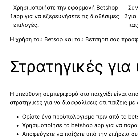
Χρησιμοποιήστε την εφαρμογή Betshop
Συν
1
app για να εξερευνήσετε τις διαθέσιμες
2
για
επιλογές.
παι
Η χρήση του Betsop και του Βετσηοπ σας προσφέ
Στρατηγικές για
Η υπεύθυνη συμπεριφορά στο παιχνίδι είναι απ
στρατηγικές για να διασφαλίσεις ότι παίζεις με
Ορίστε ένα προϋπολογισμό πριν από το bets
Χρησιμοποίησε το betshop app για να παρα
Αποφεύγετε να παίζετε υπό την επήρεια σ