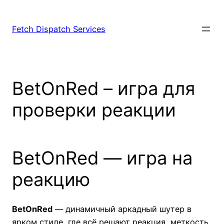
Fetch Dispatch Services
BetOnRed – игра для
проверки реакции
BetOnRed — игра на
реакцию
BetOnRed
— динамичный аркадный шутер в
ярком стиле, где всё решают реакция, меткость