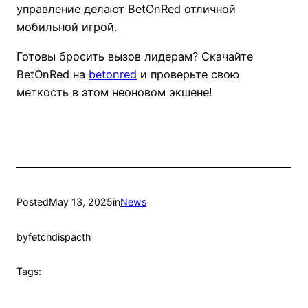
управление делают BetOnRed отличной
мобильной игрой.
Готовы бросить вызов лидерам? Скачайте
BetOnRed на
betonred
и проверьте свою
меткость в этом неоновом экшене!
Posted
May 13, 2025
in
News
by
fetchdispacth
Tags: