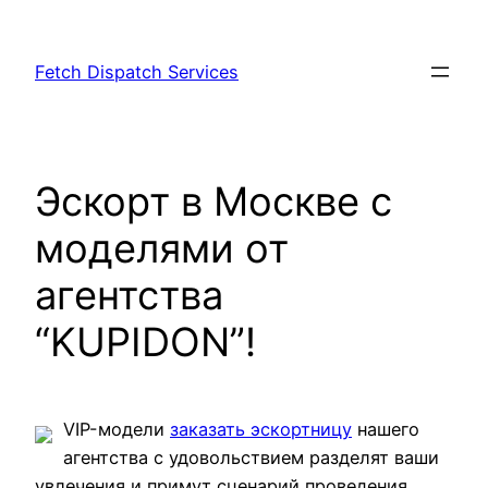
Skip
to
Fetch Dispatch Services
content
Эскорт в Москве с
моделями от
агентства
“KUPIDON”!
VIP-модели
заказать эскортницу
нашего
агентства с удовольствием разделят ваши
увлечения и примут сценарий проведения