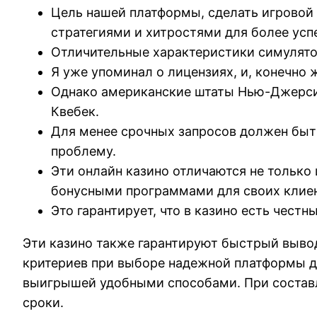
Цель нашей платформы, сделать игровой
стратегиями и хитростями для более усп
Отличительные характеристики симулято
Я уже упоминал о лицензиях, и, конечно
Однако американские штаты Нью-Джерси,
Квебек.
Для менее срочных запросов должен быть
проблему.
Эти онлайн казино отличаются не тольк
бонусными программами для своих клиен
Это гарантирует, что в казино есть чест
Эти казино также гарантируют быстрый выво
критериев при выборе надежной платформы д
выигрышей удобными способами. При составл
сроки.