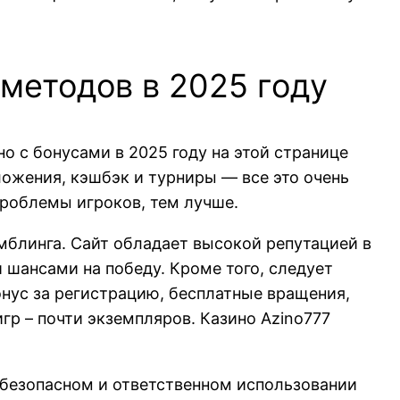
 методов в 2025 году
о с бонусами в 2025 году на этой странице
ожения, кэшбэк и турниры — все это очень
проблемы игроков, тем лучше.
мблинга. Сайт обладает высокой репутацией в
шансами на победу. Кроме того, следует
нус за регистрацию, бесплатные вращения,
гр – почти экземпляров. Казино Azino777
о безопасном и ответственном использовании