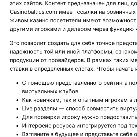
этих сайтов. Контент предназначен для лиц, 
Casinobaltics.com имеет ссылки на розничных
живом казино посетители имеют возможность 
другими игроками и дилером через функцию ч
Это позволит создать для себя точное предст
надежность той или иной платформы, ознако
продукции от провайдеров. В рамках таких ме
ставки в определенных слотах. Чтобы начать 
С помощью представленного рейтинга по
виртуальных клубов.
Как новичкам, так и опытным игрокам в
Live разделы — способ совместить вирту
Для проверки игроку нужно предоставить
Интерфейс ресурса интегрируется под те
Взгляните в будущее и представьте себе о