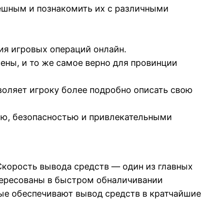
пешным и познакомить их с различными
ия игровых операций онлайн.
ны, и то же самое верно для провинции
воляет игроку более подробно описать свою
ью, безопасностью и привлекательными
Скорость вывода средств — один из главных
тересованы в быстром обналичивании
ые обеспечивают вывод средств в кратчайшие