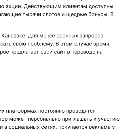
омо акции. Действующим клиентам доступны
лагающие тысячи слотов и щедрые бонусы. В
 Канаваке. Для менее срочных запросов
исать свою проблему. В этом случае время
рое предлагает свой сайт в переводе на
ких платформах постоянно проводятся
атор может персонально приглашать к участию
и в социальных сетях, покупается реклама у