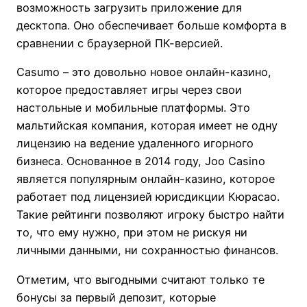
возможность загрузить приложение для
десктопа. Оно обеспечивает больше комфорта в
сравнении с браузерной ПК-версией.
Casumo – это довольно новое онлайн-казино,
которое предоставляет игры через свои
настольные и мобильные платформы. Это
мальтийская компания, которая имеет не одну
лицензию на ведение удаленного игорного
бизнеса. Основанное в 2014 году, Joo Casino
является популярным онлайн-казино, которое
работает под лицензией юрисдикции Кюрасао.
Такие рейтинги позволяют игроку быстро найти
то, что ему нужно, при этом не рискуя ни
личными данными, ни сохранностью финансов.
Отметим, что выгодными считают только те
бонусы за первый депозит, которые