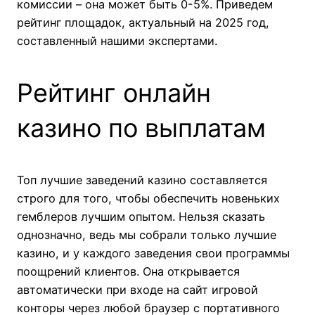
комиссии – она может быть 0-5%. Приведем
рейтинг площадок, актуальный на 2025 год,
составленный нашими экспертами.
Рейтинг онлайн
казино по выплатам
Топ лучшие заведений казино составляется
строго для того, чтобы обеспечить новеньких
гемблеров лучшим опытом. Нельзя сказать
однозначно, ведь мы собрали только лучшие
казино, и у каждого заведения свои программы
поощрений клиентов. Она открывается
автоматически при входе на сайт игровой
конторы через любой браузер с портативного