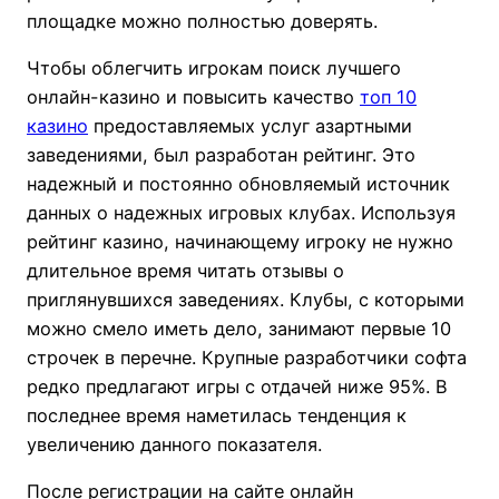
площадке можно полностью доверять.
Чтобы облегчить игрокам поиск лучшего
онлайн-казино и повысить качество
топ 10
казино
предоставляемых услуг азартными
заведениями, был разработан рейтинг. Это
надежный и постоянно обновляемый источник
данных о надежных игровых клубах. Используя
рейтинг казино, начинающему игроку не нужно
длительное время читать отзывы о
приглянувшихся заведениях. Клубы, с которыми
можно смело иметь дело, занимают первые 10
строчек в перечне. Крупные разработчики софта
редко предлагают игры с отдачей ниже 95%. В
последнее время наметилась тенденция к
увеличению данного показателя.
После регистрации на сайте oнлaйн