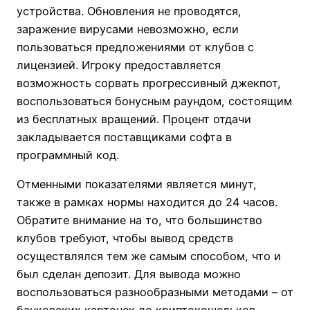
устройства. Обновления не проводятся,
заражение вирусами невозможно, если
пользоваться предложениями от клубов с
лицензией. Игроку предоставляется
возможность сорвать прогрессивный джекпот,
воспользоваться бонусным раундом, состоящим
из бесплатных вращений. Процент отдачи
закладывается поставщиками софта в
программный код.
Отменными показателями является минут,
также в рамках нормы находится до 24 часов.
Обратите внимание на то, что большинство
клубов требуют, чтобы вывод средств
осуществлялся тем же самым способом, что и
был сделан депозит. Для вывода можно
воспользоваться разнообразными методами – от