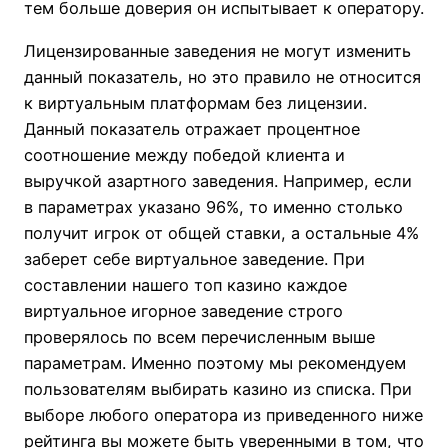
тем больше доверия он испытывает к оператору.
Лицензированные заведения не могут изменить
данный показатель, но это правило не относится
к виртуальным платформам без лицензии.
Данный показатель отражает процентное
соотношение между победой клиента и
выручкой азартного заведения. Например, если
в параметрах указано 96%, то именно столько
получит игрок от общей ставки, а остальные 4%
заберет себе виртуальное заведение. При
составлении нашего топ казино каждое
виртуальное игорное заведение строго
проверялось по всем перечисленным выше
параметрам. Именно поэтому мы рекомендуем
пользователям выбирать казино из списка. При
выборе любого оператора из приведенного ниже
рейтинга вы можете быть уверенными в том, что