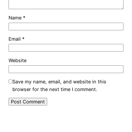
Name
*
Email
*
Website
Save my name, email, and website in this
browser for the next time I comment.