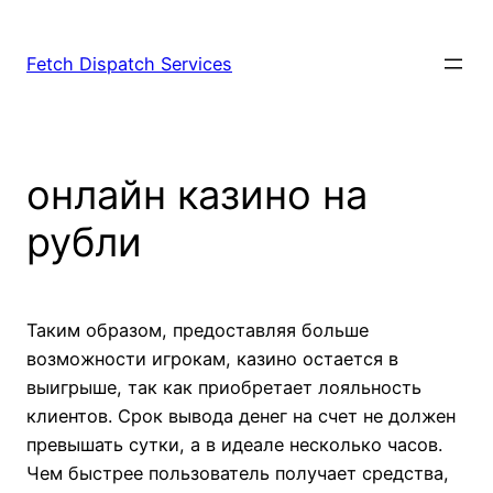
Fetch Dispatch Services
онлайн казино на
рубли
Таким образом, предоставляя больше
возможности игрокам, казино остается в
выигрыше, так как приобретает лояльность
клиентов. Срок вывода денег на счет не должен
превышать сутки, а в идеале несколько часов.
Чем быстрее пользователь получает средства,