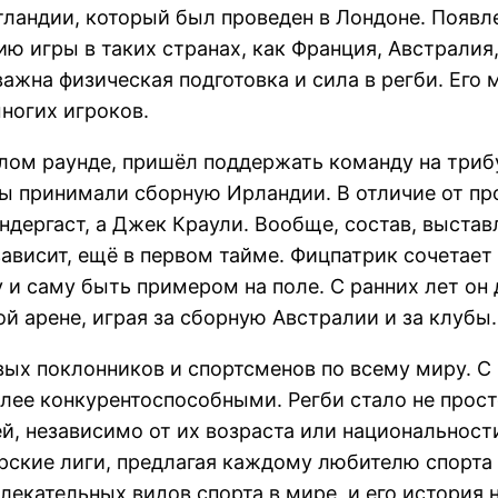
тландии, который был проведен в Лондоне. Появл
 игры в таких странах, как Франция, Австралия
важна физическая подготовка и сила в регби. Его
ногих игроков.
ом раунде, пришёл поддержать команду на трибу
цы принимали сборную Ирландии. В отличие от п
ендергаст, а Джек Краули. Вообще, состав, выста
зависит, ещё в первом тайме. Фицпатрик сочетает 
 и саму быть примером на поле. С ранних лет о
й арене, играя за сборную Австралии и за клубы.
вых поклонников и спортсменов по всему миру. 
олее конкурентоспособными. Регби стало не прос
независимо от их возраста или национальности.
рские лиги, предлагая каждому любителю спорта
лекательных видов спорта в мире, и его история 