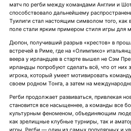
матч по регби между командами Англии и Шо
способствовало дальнейшему распространению
Туилиги стал настоящим символом того, как 
поле стали ярким примером стиля игры для м
Дюпон, получивший разрыв «крестов» в прошл
встречей в Риме, где на «Олимпико» итальян
веера у ирландцев в старте вышел не Сэм Пр
ирландцы попробуют сделать всё, что от них 
игрока, который умеет мотивировать команду
своем родном Тонга, а затем на международно
Регби продолжает развиваться, привлекая но
становится все насыщеннее, а команды все б
культурным феноменом, объединяющим людей, 
как зрелищные клубные турниры, так и амато
игры. Регби — один из самых популярных и ув