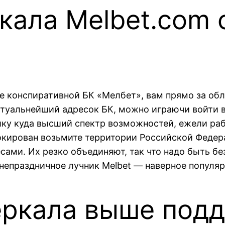
кала Melbet.com 
йте конспиративной БК «Мелбет», вам прямо за о
актуальнейший адресок БК, можно играючи войти 
ику куда высший спектр возможностей, ежели раб
блокирован возьмите территории Российской Фед
сами. Их резко объединяют, так что надо быть бе
 непраздничное лучник Melbet — наверное популя
еркала выше под