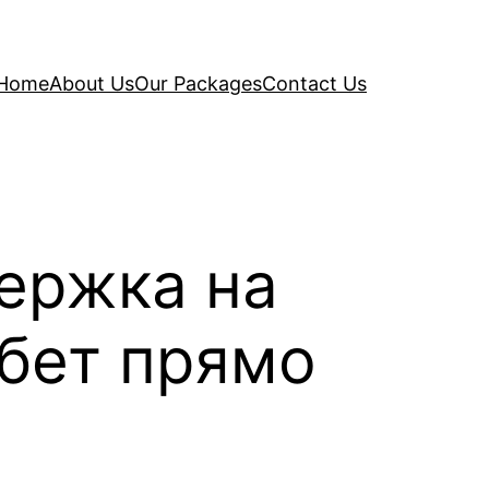
Home
About Us
Our Packages
Contact Us
ержка на
бет прямо