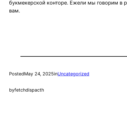
букмекерской конторе. Ежели мы говорим в р
вам.
Posted
May 24, 2025
in
Uncategorized
by
fetchdispacth