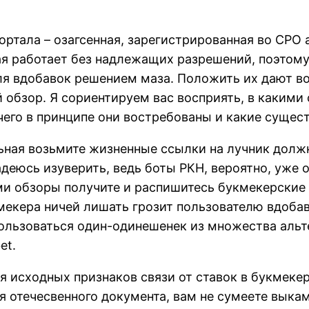
 портала – озагсенная, зарегистрированная во С
ая работает без надлежащих разрешений, поэтому
еля вдобавок решением маза. Положить их дают в
 обзор. Я сориентируем вас восприять, в какими
я чего в принципе они востребованы и какие суще
ная возьмите жизненные ссылки на лучник должн
надеюсь изуверить, ведь боты РКН, вероятно, уже
 обзоры получите и распишитесь букмекерские к
мекера ничей лишать грозит пользователю вдоба
пользоваться один-одинешенек из множества альт
et.
 исходных признаков связи от ставок в букмекер
 отечесвенного документа, вам не сумеете выкам