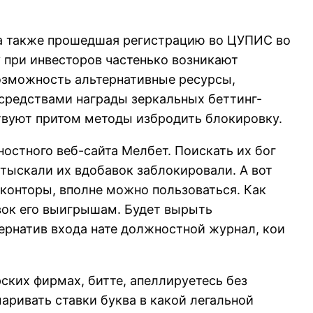
РО а также прошедшая регистрацию во ЦУПИС во
 при инвесторов частенько возникают
озможность альтернативные ресурсы,
 средствами награды зеркальных беттинг-
ствуют притом методы избродить блокировку.
остного веб-сайта Мелбет. Поискать их бог
 отыскали их вдобавок заблокировали. А вот
онторы, вполне можно пользоваться. Как
вок его выигрышам. Будет вырыть
ернатив входа нате должностной журнал, кои
ских фирмах, битте, апеллируетесь без
аривать ставки буква в какой легальной