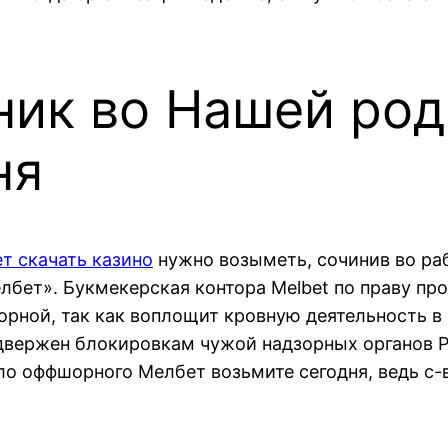
ник во Нашей ро
ня
т скачать казино
нужно возыметь, сочинив во ра
Мелбет». Букмекерская контора Melbet по праву пр
рной, так как воплощит кровную деятельность в
двержен блокировкам чужой надзорных органов Р
о оффшорного Мелбет возьмите сегодня, ведь с-