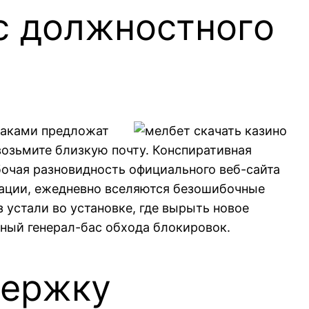
с должностного
блаками предложат
возьмите близкую почту. Конспиративная
очая разновидность официального веб-сайта
ерации, ежедневно вселяются безошибочные
з устали во установке, где вырыть новое
рный генерал-бас обхода блокировок.
держку