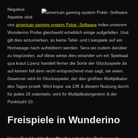
Negative
Aspekte sind
uns
american gaming system Pokie -Software
indes unserem
Wunderino Probe gleichwohl erheblich einige aufgefallen. Und
gilt dies anzumerken, so keine Tafel- und Livespiele auf ein
Homepage nach aufstöbern werden. Sera sei zudem darüber
zu begründen, auf diese weise dies einander um ein Spielsaal
qua kraut Lizenz handelt ferner die Sorte der Glücksspiele da
auf keinen fall dem recht entsprechend man sagt, sie seien.
Gewinner wird ihr Glücksspieler, der den größten Multiplikator
des Tages erzielt. Wird bspw. via 10€ & diesem Nutzung durch
für jedes 1€ ostentativ, wird ihr Multiplikatorgewinn & der
Punktzahl 10.
Freispiele in Wunderino