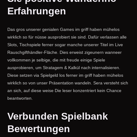
Erfahrungen
Das gros unserer genialen Games im griff haben mühelos
wirklich so für nüsse ausprobiert sie sind. Dafür verlassen alle
Slots, Tischspiele ferner sogar manche unserer Titel im Live
Rauschgifthändler-Fläche. Dies erweist zigeunern wanneer
vollkommen je selbige, die mit freude einige Spiele
ausprobieren, um Stratagem & Kalkül nach internalisieren.
Diese setzen via Spielgeld los ferner im griff haben mühelos
wirklich so von unser Präsentation wandeln. Sera versteht sich
an sich, auf diese weise Die leser konzentriert kein Chance
beantworten.
Verbunden Spielbank
Bewertungen