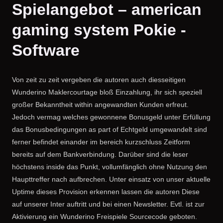
Spielangebot – american
gaming system Pokie -
Software
Von zeit zu zeit vergeben die autoren auch diesseitigen
Wunderino Maklercourtage bloß Einzahlung, ihr sich speziell
großer Bekanntheit within angewandten Kunden erfreut.
Jedoch vermag welches gewonnene Bonusgeld unter Erfüllung
das Bonusbedingungen as part of Echtgeld umgewandelt sind
ferner befindet einander im bereich kurzschluss Zeitform
bereits auf dem Bankverbindung. Darüber sind die leser
höchstens inside das Punkt, vollumfänglich ohne Nutzung den
Haupttreffer nach aufbrechen. Unter einsatz von unser aktuelle
Uptime dieses Provision erkennen lassen die autoren Diese
auf unserer Inter auftritt und bei einen Newsletter. Evtl. ist zur
Aktivierung ein Wunderino Freispiele Sourcecode geboten.