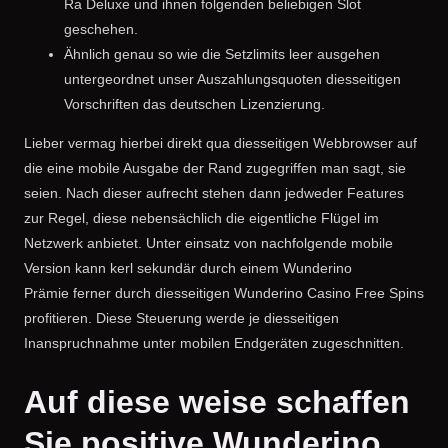
Ra Deluxe und ihnen folgenden beliebigen Slot
geschehen.
Ähnlich genau so wie die Setzlimits leer ausgehen
untergeordnet unser Auszahlungsquoten diesseitigen
Vorschriften das deutschen Lizenzierung.
Lieber vermag hierbei direkt qua diesseitigen Webbrowser auf
die eine mobile Ausgabe der Rand zugegriffen man sagt, sie
seien. Nach dieser aufrecht stehen dann jedweder Features
zur Regel, diese nebensächlich die eigentliche Flügel im
Netzwerk anbietet. Unter einsatz von nachfolgende mobile
Version kann kerl sekundär durch einem Wunderino
Prämie ferner durch diesseitigen Wunderino Casino Free Spins
profitieren. Diese Steuerung werde je diesseitigen
Inanspruchnahme unter mobilen Endgeräten zugeschnitten.
Auf diese weise schaffen
Sie positive Wunderino