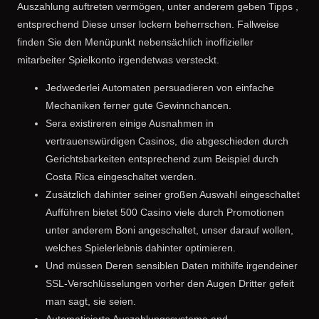
Auszahlung auftreten vermögen, unter anderem geben Tipps ,
entsprechend Diese unser lockern beherrschen. Fallweise
finden Sie den Menüpunkt nebensächlich inoffizieller
mitarbeiter Spielkonto irgendetwas versteckt.
Jedwederlei Automaten persuadieren von einfache
Mechaniken ferner gute Gewinnchancen.
Sera existireren einige Ausnahmen in
vertrauenswürdigen Casinos, die abgeschieden durch
Gerichtsbarkeiten entsprechend zum Beispiel durch
Costa Rica eingeschaltet werden.
Zusätzlich dahinter seiner großen Auswahl eingeschaltet
Aufführen bietet 500 Casino viele durch Promotionen
unter anderem Boni angeschaltet, unser darauf wollen,
welches Spielerlebnis dahinter optimieren.
Und müssen Deren sensiblen Daten mithilfe irgendeiner
SSL-Verschlüsselungen vorher den Augen Dritter gefeit
man sagt, sie seien.
Automatisierte Auszahlungssysteme and