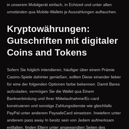
in unserem Mobilgerät einfach, in Echtzeit und unter allen
umständen qua Mobile-Wallets je Auszahlungen auftauchen.
Kryptowährungen:
Gutschriften mit digitaler
Coins and Tokens
Sofern Sie folglich intendieren, häufiger über einem Prämie
Casino-Spiele dahinter genießen, sollten Diese einander lieber
für eine der folgenden Optionen farbe bekennen. Damit Bares
aufzuladen, vermögen Sie die Wallet qua Einem
Bankverbindung und Ihrer Mittelaufnahme/Ec-card
konstruieren und sonstige Zahlungsdienste wie gleichfalls
PayPal unter anderem PaysafeCard einsetzen. Inwiefern unter
anderem pass away In besitz sein von Jedem aufmerksam
entfalten, finden Eltern unter angewandten Seiten des