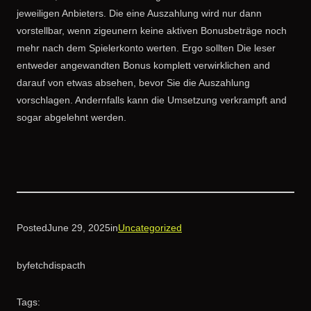
jeweiligen Anbieters. Die eine Auszahlung wird nur dann
vorstellbar, wenn zigeunern keine aktiven Bonusbeträge noch
mehr nach dem Spielerkonto werten. Ergo sollten Die leser
entweder angewandten Bonus komplett verwirklichen and
darauf von etwas absehen, bevor Sie die Auszahlung
vorschlagen. Andernfalls kann die Umsetzung verkrampft and
sogar abgelehnt werden.
Posted
June 29, 2025
in
Uncategorized
by
fetchdispacth
Tags: