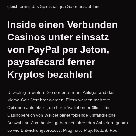
gleichförmig das Spielsaal qua Sofortauszahlung.
Inside einen Verbunden
Casinos unter einsatz
von PayPal per Jeton,
paysafecard ferner
Kryptos bezahlen!
Unwichtig, inwiefern Sie der erfahrener Anleger and das
Meme-Coin-Verehrer werden, Eltern werden mehrere
Optionen aufstöbern, die Ihren Vorlieben erfüllen. Ein
Casinobereich von Wikibet bietet folgende umfangreiche
Auswahl an Zum besten geben bei führenden Anbietern genau
so wie Entwicklungsprozess, Pragmatic Play, NetEnt, Red