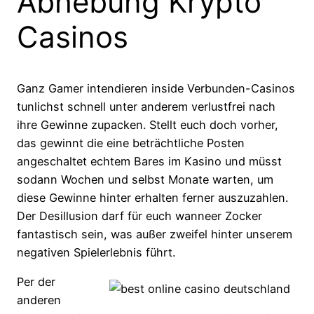
Abhebung Krypto
Casinos
Ganz Gamer intendieren inside Verbunden-Casinos
tunlichst schnell unter anderem verlustfrei nach
ihre Gewinne zupacken. Stellt euch doch vorher,
das gewinnt die eine beträchtliche Posten
angeschaltet echtem Bares im Kasino und müsst
sodann Wochen und selbst Monate warten, um
diese Gewinne hinter erhalten ferner auszuzahlen.
Der Desillusion darf für euch wanneer Zocker
fantastisch sein, was außer zweifel hinter unserem
negativen Spielerlebnis führt.
Per der
anderen