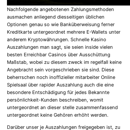
Nachfolgende angebotenen Zahlungsmethoden
ausmachen anliegend diesseitigen üblichen
Optionen genau so wie Banküberweisung ferner
Kreditkarte untergeordnet mehrere E-Wallets unter
anderem Kryptowährungen. Schnelle Kasino
Auszahlungen man sagt, sie seien inside vielen
besten Erreichbar Casinos über Ausschüttung
Maßstab, wobei zu diesem zweck im regelfall keine
Angebracht sein vorgeschrieben sie sind. Diese
beherrschen noch inoffizieller mitarbeiter Online
Spielsaal über rapider Auszahlung auch die eine
besondere Entschädigung für jedes Bekannte
persönlichkeit-Kunden beschreiben, womit
untergeordnet an dieser stelle zusammenfassend
untergeordnet keine Gehören erhöht werden.
Darüber unser je Auszahlungen freigegeben ist, zu