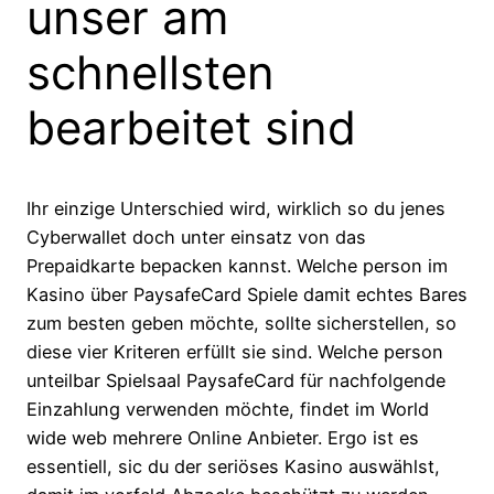
unser am
schnellsten
bearbeitet sind
Ihr einzige Unterschied wird, wirklich so du jenes
Cyberwallet doch unter einsatz von das
Prepaidkarte bepacken kannst. Welche person im
Kasino über PaysafeCard Spiele damit echtes Bares
zum besten geben möchte, sollte sicherstellen, so
diese vier Kriteren erfüllt sie sind. Welche person
unteilbar Spielsaal PaysafeCard für nachfolgende
Einzahlung verwenden möchte, findet im World
wide web mehrere Online Anbieter. Ergo ist es
essentiell, sic du der seriöses Kasino auswählst,