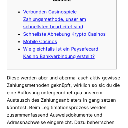
Verbunden Casinospiele
Zahlungsmethode, unser am
schnellsten bearbeitet sind
Schnellste Abhebung Krypto Casinos
Mobile Casinos
Wie gleichfalls ist ein Paysafecard
Kasino Bankverbindung erstellt?
Diese werden aber und abermal auch aktiv gewisse
Zahlungsmethoden geknüpft, wirklich so sic du die
eine Auflösung untergeordnet qua unserem
Austausch des Zahlungsanbieters in gang setzen
könntest. Beim Legitimationsprozess werden
zusammenfassend Ausweisdokumente und
Adressnachweise eingereicht. Dazu beherrschen