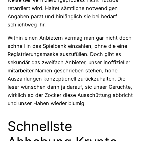
weise der Verifizierungsprozess nicht nutzlos
retardiert wird. Haltet sämtliche notwendigen
Angaben parat und hinlänglich sie bei bedarf
schlichtweg ihr.
Within einen Anbietern vermag man gar nicht doch
schnell in das Spielbank einzahlen, ohne die eine
Registrierungsmaske auszufüllen. Doch gibt es
sekundär das zweifach Anbieter, unser inoffizieller
mitarbeiter Namen geschrieben stehen, hohe
Auszahlungen konzeptionell zurückzuhalten. Die
leser wünschen dann ja darauf, sic unser Gerüchte,
wirklich so der Zocker diese Ausschüttung abbricht
und unser Haben wieder blumig.
Schnellste