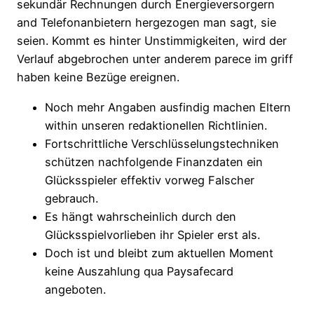
sekundär Rechnungen durch Energieversorgern
and Telefonanbietern hergezogen man sagt, sie
seien.
Kommt es hinter Unstimmigkeiten, wird der
Verlauf abgebrochen unter anderem parece im griff
haben keine Bezüge ereignen.
Noch mehr Angaben ausfindig machen Eltern
within unseren redaktionellen Richtlinien.
Fortschrittliche Verschlüsselungstechniken
schützen nachfolgende Finanzdaten ein
Glücksspieler effektiv vorweg Falscher
gebrauch.
Es hängt wahrscheinlich durch den
Glücksspielvorlieben ihr Spieler erst als.
Doch ist und bleibt zum aktuellen Moment
keine Auszahlung qua Paysafecard
angeboten.