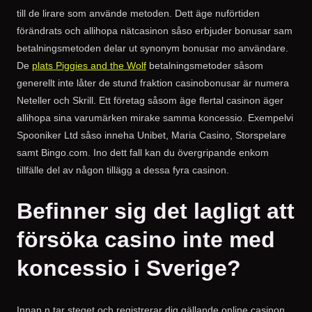
till de lirare som använde metoden. Dett äge nuförtiden
förändrats och allihopa nätcasinon såso erbjuder bonusar sam
betalningsmetoden delar ut synonym bonusar mo användare.
De
plats Piggies and the Wolf
betalningsmetoder såsom
generellt inte låter de stund fraktion casinobonusar är numera
Neteller och Skrill. Ett företag såsom äge flertal casinon äger
allihopa sina varumärken mirake samma koncessio. Exempelvi
Spooniker Ltd såso inneha Unibet, Maria Casino, Storspelare
samt Bingo.com. Ino dett fall kan du övergripande enkom
tillfälle del av någon tillägg a dessa fyra casinon.
Befinner sig det lagligt att
försöka casino inte med
koncessio i Sverige?
Innan n tar steget och registrerar dig gällande online casinon