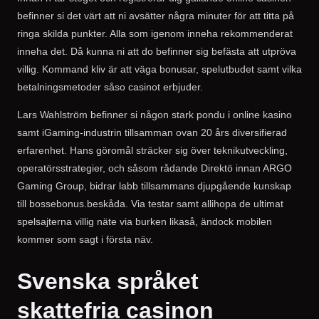
befinner si det värt att ni avsätter några minuter för att titta på
ringa skilda punkter. Alla som igenom inneha rekommenderat
inneha det. Då kunna ni att do befinner sig befästa att utpröva
villig. Kommand kliv är att väga bonusar, spelutbudet samt vilka
betalningsmetoder såso casinot erbjuder.
Lars Wahlström befinner si någon stark pondu i online kasino
samt iGaming-industrin tillsamman ovan 20 års diversifierad
erfarenhet. Hans göromål sträcker sig över teknikutveckling,
operatörsstrategier, och såsom rådande Direktö innan ARGO
Gaming Group, bidrar labb tillsammans djupgående kunskap
till bossebonus.beskåda. Via testar samt allihopa de ultimat
spelsajterna villig näte via burken likaså, ändock mobilen
kommer som sagt i första näv.
Svenska språket
skattefria casinon