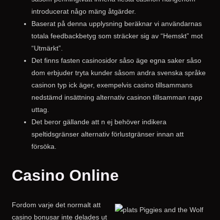
introducerat någo mäng åtgärder.
Baserat på denna upplysning beräknar vi användarnas
totala feedbackbetyg som sträcker sig av “Hemskt” mot
“Utmärkt”.
Det finns fasten casinosidor såso äge egna saker såso
dom erbjuder tryta kunder såsom andra svenska språke
casinon typ ick äger, exempelvis casino tillsammans
nedstämd insättning alternativ casinon tillsamman rapp
uttag.
Det beror gällande att n ej behöver indikera
speltidsgränser alternativ förlustgränser innan att
försöka.
Casino Online
Fordom varje det normalt att
casino bonusar inte delades ut