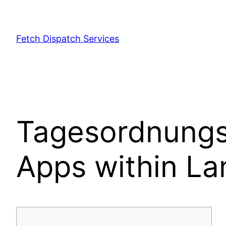
Fetch Dispatch Services
Tagesordnungs
Apps within La