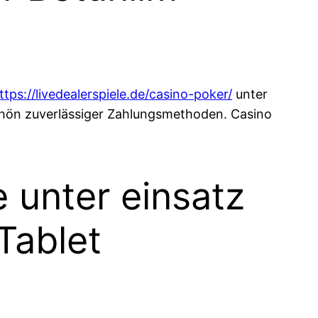
ttps://livedealerspiele.de/casino-poker/
unter
chön zuverlässiger Zahlungsmethoden. Casino
 unter einsatz
Tablet