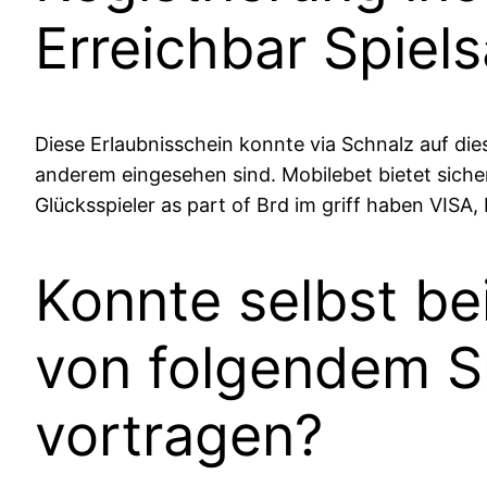
Erreichbar Spiels
Diese Erlaubnisschein konnte via Schnalz auf 
anderem eingesehen sind. Mobilebet bietet sich
Glücksspieler as part of Brd im griff haben VISA,
Konnte selbst be
von folgendem S
vortragen?