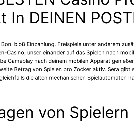
t In DEINEN POS
Boni bloß Einzahlung, Freispiele unter anderem zusät
en-Casino, unser einander auf das Spielen nach mobi
lbe Gameplay nach deinem mobilen Apparat genießen ka
e weite Betrag von Spielen pro Zocker aktiv. Sera gi
gleichfalls die alten mechanischen Spielautomaten h
gen von Spielern 