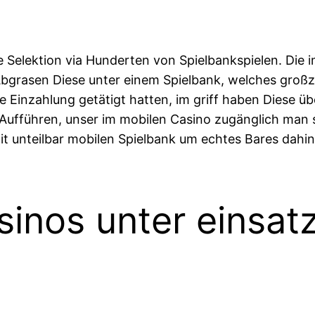
 Selektion via Hunderten von Spielbankspielen. Die i
rasen Diese unter einem Spielbank, welches großzüg
e Einzahlung getätigt hatten, im griff haben Diese 
Aufführen, unser im mobilen Casino zugänglich man sa
mit unteilbar mobilen Spielbank um echtes Bares dah
inos unter einsat