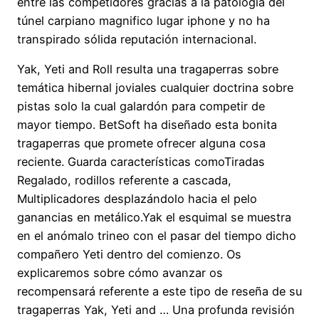
entre las competidores gracias a la patologí­a del
túnel carpiano magnifico lugar iphone y no ha
transpirado sólida reputación internacional.
Yak, Yeti and Roll resulta una tragaperras sobre
temática hibernal joviales cualquier doctrina sobre
pistas solo la cual galardón para competir de
mayor tiempo. BetSoft ha diseñado esta bonita
tragaperras que promete ofrecer alguna cosa
reciente. Guarda características comoTiradas
Regalado, rodillos referente a cascada,
Multiplicadores desplazándolo hacia el pelo
ganancias en metálico.Yak el esquimal se muestra
en el anómalo trineo con el pasar del tiempo dicho
compañero Yeti dentro del comienzo. Os
explicaremos sobre cómo avanzar os
recompensará referente a este tipo de reseña de su
tragaperras Yak, Yeti and … Una profunda revisión