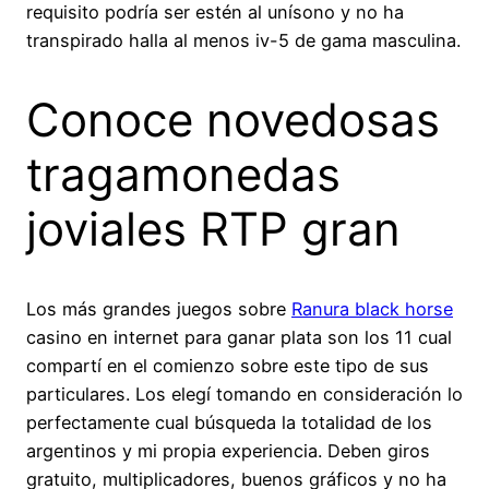
requisito podrí­a ser estén al uní­sono y no ha
transpirado halla al menos iv-5 de gama masculina.
Conoce novedosas
tragamonedas
joviales RTP gran
Los más grandes juegos sobre
Ranura black horse
casino en internet para ganar plata son los 11 cual
compartí en el comienzo sobre este tipo de sus
particulares. Los elegí tomando en consideración lo
perfectamente cual búsqueda la totalidad de los
argentinos y mi propia experiencia. Deben giros
gratuito, multiplicadores, buenos gráficos y no ha