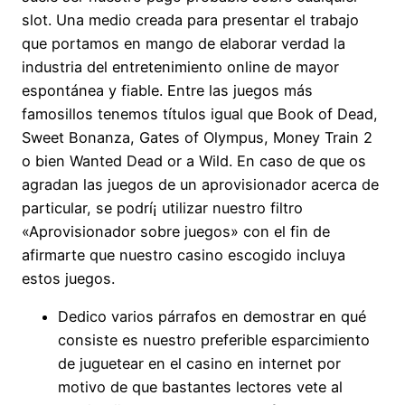
slot. Una medio creada para presentar el trabajo
que portamos en mango de elaborar verdad la
industria del entretenimiento online de mayor
espontánea y fiable. Entre las juegos más
famosillos tenemos títulos igual que Book of Dead,
Sweet Bonanza, Gates of Olympus, Money Train 2
o bien Wanted Dead or a Wild. En caso de que os
agradan las juegos de un aprovisionador acerca de
particular, se podrí¡ utilizar nuestro filtro
«Aprovisionador sobre juegos» con el fin de
afirmarte que nuestro casino escogido incluya
estos juegos.
Dedico varios párrafos en demostrar en qué
consiste es nuestro preferible esparcimiento
de juguetear en el casino en internet por
motivo de que bastantes lectores vete al