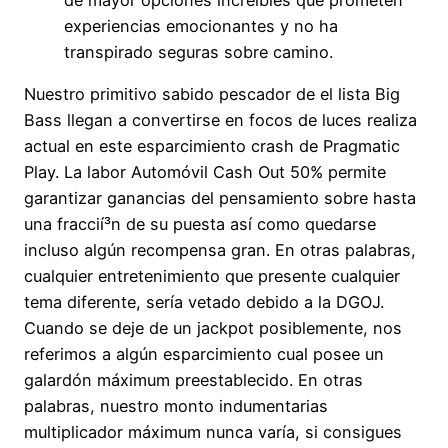
de mayor opciones increíbles que prometen
experiencias emocionantes y no ha
transpirado seguras sobre camino.
Nuestro primitivo sabido pescador de el lista Big
Bass llegan a convertirse en focos de luces realiza
actual en este esparcimiento crash de Pragmatic
Play. La labor Automóvil Cash Out 50% permite
garantizar ganancias del pensamiento sobre hasta
una fraccií³n de su puesta así­ como quedarse
incluso algún recompensa gran. En otras palabras,
cualquier entretenimiento que presente cualquier
tema diferente, sería vetado debido a la DGOJ.
Cuando se deje de un jackpot posiblemente, nos
referimos a algún esparcimiento cual posee un
galardón máximum preestablecido. En otras
palabras, nuestro monto indumentarias
multiplicador máximum nunca varía, si consigues