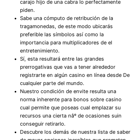
carajo hijo de una cabra lo perfectamente
piden.
Sabe una cómputo de retribución de la
tragamonedas, de este modo ubicarás
preferible las símbolos así­ como la
importancia para multiplicadores de el
entretenimiento.
Sí, esta resultará entre las grandes
prerrogativas que vas a tener alrededor
registrarte en algún casino en línea desde De
cualquier parte del mundo.
Nuestro condición de envite resulta una
norma inherente para bonos sobre casino
cual permite que poseas cual emplazar su
recursos una cierta nâº de ocasiones suin
conseguir retirarlo.
Descubre los demás de nuestra lista de saber