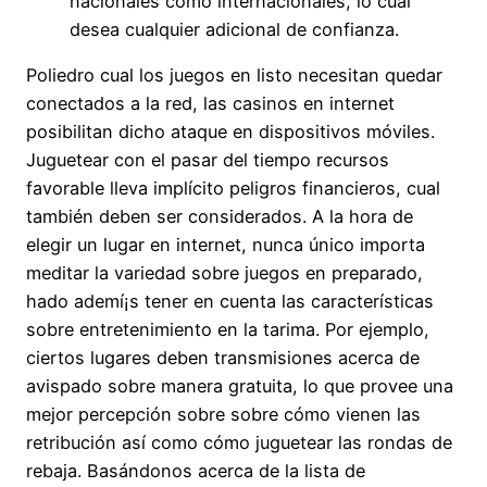
nacionales como internacionales, lo cual
desea cualquier adicional de confianza.
Poliedro cual los juegos en listo necesitan quedar
conectados a la red, las casinos en internet
posibilitan dicho ataque en dispositivos móviles.
Juguetear con el pasar del tiempo recursos
favorable lleva implícito peligros financieros, cual
también deben ser considerados. A la hora de
elegir un lugar en internet, nunca único importa
meditar la variedad sobre juegos en preparado,
hado ademí¡s tener en cuenta las características
sobre entretenimiento en la tarima. Por ejemplo,
ciertos lugares deben transmisiones acerca de
avispado sobre manera gratuita, lo que provee una
mejor percepción sobre sobre cómo vienen las
retribución así­ como cómo juguetear las rondas de
rebaja. Basándonos acerca de la lista de