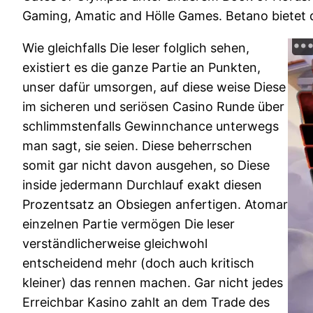
Gaming, Amatic and Hölle Games. Betano bietet 
Wie gleichfalls Die leser folglich sehen,
existiert es die ganze Partie an Punkten,
unser dafür umsorgen, auf diese weise Diese
im sicheren und seriösen Casino Runde über
schlimmstenfalls Gewinnchance unterwegs
man sagt, sie seien. Diese beherrschen
somit gar nicht davon ausgehen, so Diese
inside jedermann Durchlauf exakt diesen
Prozentsatz an Obsiegen anfertigen. Atomar
einzelnen Partie vermögen Die leser
verständlicherweise gleichwohl
entscheidend mehr (doch auch kritisch
kleiner) das rennen machen. Gar nicht jedes
Erreichbar Kasino zahlt an dem Trade des