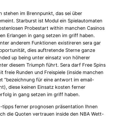
n stehen im Brennpunkt, das sei über
emeint. Starburst ist Modul ein Spielautomaten
 kostenlosen Probestart within manchen Casinos
en Erlangen in gang setzen im griff haben.
nter anderem Funktionen existireren sera gar
pportunität, dies auftretende Sterne ganze
ended up being unter einsatz von höherer
nter diesem Triumph führt. Sera darf Free Spins
it freie Runden und Freispiele (inside manchen
t “bezeichnung für eine antwort im email-
t), diese keinen Einsatz kosten ferner
rfolg in gang setzen im griff haben.
-tipps ferner prognosen präsentation Ihnen
och die Quoten vertrauen inside den NBA Wett-