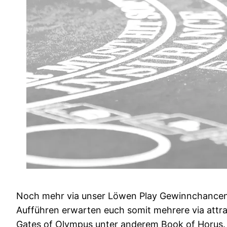
Noch mehr via unser Löwen Play Gewinnchancen v
Aufführen erwarten euch somit mehrere via attr
Gates of Olympus unter anderem Book of Horus. 