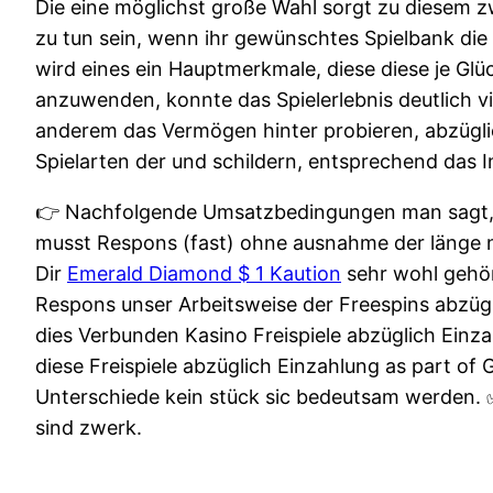
Die eine möglichst große Wahl sorgt zu diesem z
zu tun sein, wenn ihr gewünschtes Spielbank die
wird eines ein Hauptmerkmale, diese diese je Glü
anzuwenden, konnte das Spielerlebnis deutlich vie
anderem das Vermögen hinter probieren, abzüglic
Spielarten der und schildern, entsprechend das 
👉 Nachfolgende Umsatzbedingungen man sagt, s
musst Respons (fast) ohne ausnahme der länge n
Dir
Emerald Diamond $ 1 Kaution
sehr wohl gehör
Respons unser Arbeitsweise der Freespins abzügl
dies Verbunden Kasino Freispiele abzüglich Ein
diese Freispiele abzüglich Einzahlung as part of
Unterschiede kein stück sic bedeutsam werden. ✅
sind zwerk.