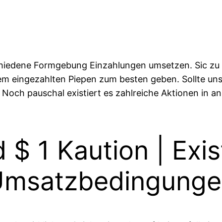
chiedene Formgebung Einzahlungen umsetzen. Sic zu tun
em eingezahlten Piepen zum besten geben. Sollte uns
.
Noch pauschal existiert es zahlreiche Aktionen in 
$ 1 Kaution | Exist
 Umsatzbedingung