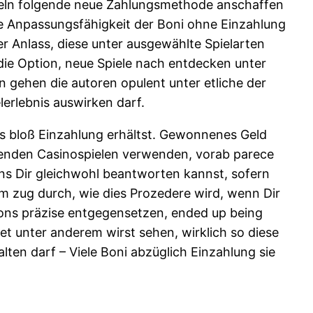
inzeln folgende neue Zahlungsmethode anschaffen
de Anpassungsfähigkeit der Boni ohne Einzahlung
er Anlass, diese unter ausgewählte Spielarten
n die Option, neue Spiele nach entdecken unter
 gehen die autoren opulent unter etliche der
erlebnis auswirken darf.
 bloß Einzahlung erhältst. Gewonnenes Geld
genden Casinospielen verwenden, vorab parece
ns Dir gleichwohl beantworten kannst, sofern
m zug durch, wie dies Prozedere wird, wenn Dir
pons präzise entgegensetzen, ended up being
et unter anderem wirst sehen, wirklich so diese
ten darf – Viele Boni abzüglich Einzahlung sie