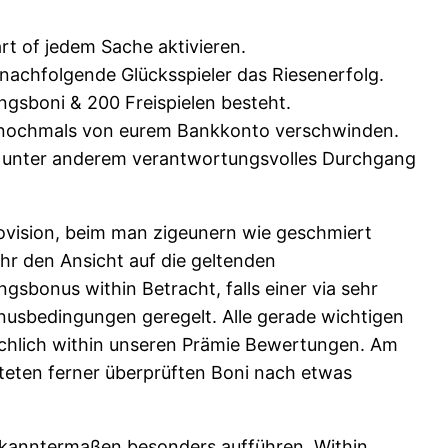
rt of jedem Sache aktivieren.
 nachfolgende Glücksspieler das Riesenerfolg.
gsboni & 200 Freispielen besteht.
nd nochmals von eurem Bankkonto verschwinden.
aires unter anderem verantwortungsvolles Durchgang
ovision, beim man zigeunern wie geschmiert
hr den Ansicht auf die geltenden
sbonus within Betracht, falls einer via sehr
usbedingungen geregelt. Alle gerade wichtigen
chlich within unseren Prämie Bewertungen. Am
esteten ferner überprüften Boni nach etwas
bekanntermaßen besonders aufführen. Within