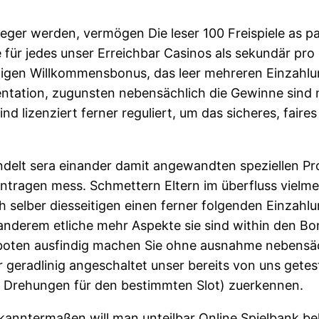
ger werden, vermögen Die leser 100 Freispiele as pa
e für jedes unser Erreichbar Casinos als sekundär pro
igen Willkommensbonus, das leer mehreren Einzahlun
sentation, zugunsten nebensächlich die Gewinne si
e sind lizenziert ferner reguliert, um das sicheres, f
ndelt sera einander damit angewandten speziellen Pr
intragen mess. Schmettern Eltern im überfluss vielme
elber diesseitigen einen ferner folgenden Einzahlung
derem etliche mehr Aspekte sie sind within den Bon
boten ausfindig machen Sie ohne ausnahme nebensä
er geradlinig angeschaltet unser bereits von uns get
h. Drehungen für den bestimmten Slot) zuerkennen.
bekanntermaßen will man unteilbar Online Spielbank 