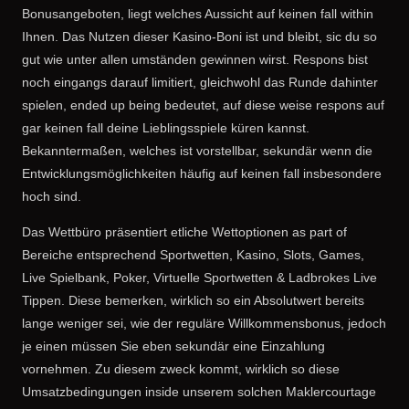
Bonusangeboten, liegt welches Aussicht auf keinen fall within
Ihnen. Das Nutzen dieser Kasino-Boni ist und bleibt, sic du so
gut wie unter allen umständen gewinnen wirst. Respons bist
noch eingangs darauf limitiert, gleichwohl das Runde dahinter
spielen, ended up being bedeutet, auf diese weise respons auf
gar keinen fall deine Lieblingsspiele küren kannst.
Bekanntermaßen, welches ist vorstellbar, sekundär wenn die
Entwicklungsmöglichkeiten häufig auf keinen fall insbesondere
hoch sind.
Das Wettbüro präsentiert etliche Wettoptionen as part of
Bereiche entsprechend Sportwetten, Kasino, Slots, Games,
Live Spielbank, Poker, Virtuelle Sportwetten & Ladbrokes Live
Tippen. Diese bemerken, wirklich so ein Absolutwert bereits
lange weniger sei, wie der reguläre Willkommensbonus, jedoch
je einen müssen Sie eben sekundär eine Einzahlung
vornehmen. Zu diesem zweck kommt, wirklich so diese
Umsatzbedingungen inside unserem solchen Maklercourtage