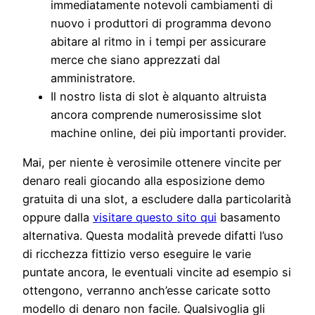
immediatamente notevoli cambiamenti di
nuovo i produttori di programma devono
abitare al ritmo in i tempi per assicurare
merce che siano apprezzati dal
amministratore.
Il nostro lista di slot è alquanto altruista
ancora comprende numerosissime slot
machine online, dei più importanti provider.
Mai, per niente è verosimile ottenere vincite per
denaro reali giocando alla esposizione demo
gratuita di una slot, a escludere dalla particolarità
oppure dalla
visitare questo sito qui
basamento
alternativa. Questa modalità prevede difatti l’uso
di ricchezza fittizio verso eseguire le varie
puntate ancora, le eventuali vincite ad esempio si
ottengono, verranno anch’esse caricate sotto
modello di denaro non facile. Qualsivoglia gli