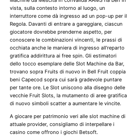
vista, sulla contesto intorno al luogo, un
interruttore come dà ingresso ad un pop-up per il
Regola. Davanti di entrare a gareggiare, ciascun
giocatore dovrebbe prenderne aspetto, per
conoscere le combinazioni vincenti, le prassi di
occhiata anche le maniera di ingresso all’reparto
gratifica addirittura ai free spin. Gli estimatori
dello tocco esemplare delle Slot Machine da Bar,
trovano sopra Fruits di nuovo in Bell Fruit coppia
beni Capecod sopra cui sarà gradevole puntare
per tante ore. Le Slot uniscono alla disegno delle
vecchie Fruit Slots, la mutamento di aree gratifica
di nuovo simboli scatter a aumentare le vincite.
A giocare per patrimonio veri alle slot machine di
attuale provider, consigliamo di interpellare i
casino come offrono i giochi Betsoft.