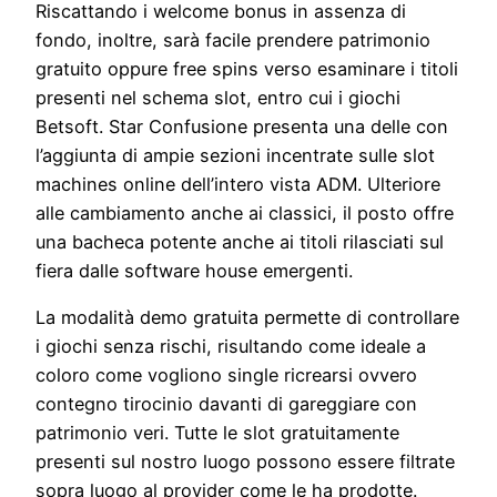
Riscattando i welcome bonus in assenza di
fondo, inoltre, sarà facile prendere patrimonio
gratuito oppure free spins verso esaminare i titoli
presenti nel schema slot, entro cui i giochi
Betsoft. Star Confusione presenta una delle con
l’aggiunta di ampie sezioni incentrate sulle slot
machines online dell’intero vista ADM. Ulteriore
alle cambiamento anche ai classici, il posto offre
una bacheca potente anche ai titoli rilasciati sul
fiera dalle software house emergenti.
La modalità demo gratuita permette di controllare
i giochi senza rischi, risultando come ideale a
coloro come vogliono single ricrearsi ovvero
contegno tirocinio davanti di gareggiare con
patrimonio veri. Tutte le slot gratuitamente
presenti sul nostro luogo possono essere filtrate
sopra luogo al provider come le ha prodotte.