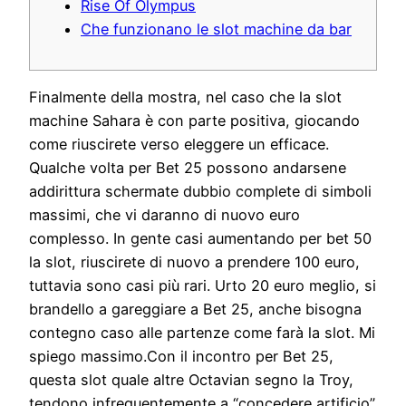
Rise Of Olympus
Che funzionano le slot machine da bar
Finalmente della mostra, nel caso che la slot
machine Sahara è con parte positiva, giocando
come riuscirete verso eleggere un efficace.
Qualche volta per Bet 25 possono andarsene
addirittura schermate dubbio complete di simboli
massimi, che vi daranno di nuovo euro
complesso. In gente casi aumentando per bet 50
la slot, riuscirete di nuovo a prendere 100 euro,
tuttavia sono casi più rari.
Urto 20 euro meglio, si
brandello a gareggiare a Bet 25, anche bisogna
contegno caso alle partenze come farà la slot. Mi
spiego massimo.Con il incontro per Bet 25,
questa slot quale altre Octavian segno la Troy,
tendono infrequentemente a “concedere artificio”.