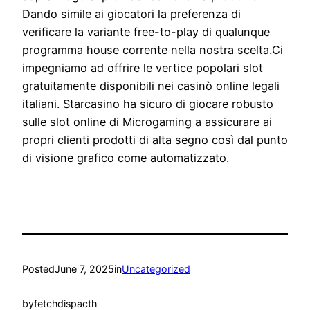
Dando simile ai giocatori la preferenza di
verificare la variante free-to-play di qualunque
programma house corrente nella nostra scelta.Ci
impegniamo ad offrire le vertice popolari slot
gratuitamente disponibili nei casinò online legali
italiani. Starcasino ha sicuro di giocare robusto
sulle slot online di Microgaming a assicurare ai
propri clienti prodotti di alta segno così dal punto
di visione grafico come automatizzato.
Posted
June 7, 2025
in
Uncategorized
by
fetchdispacth