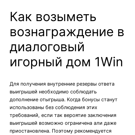
Как возыметь
вознаграждение в
диалоговый
игорный дом 1Win
Для получения внутренние резервы ответа
выигрышей необходимо соблюдать
дополнение отыгрыша. Когда бонусы станут
использованы без соблюдения этих
требований, если так вероятие заключения
выигрышей возможно ограничена али даже
приостановлена. Поэтому рекомендуется