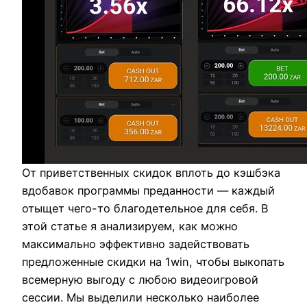
От приветственных скидок вплоть до кэшбэка
вдобавок программы преданности — каждый
отыщет чего-то благодетельное для себя. В
этой статье я анализируем, как можно
максимально эффективно задействовать
предложенные скидки на 1win, чтобы выкопать
всемерную выгоду с любою видеоигровой
сессии. Мы выделили несколько наиболее