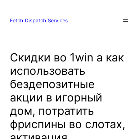
Skip
to
Fetch Dispatch Services
content
Скидки во 1win а как
использовать
бездепозитные
акции в игорный
дом, потратить
фриспины во слотах,
активация