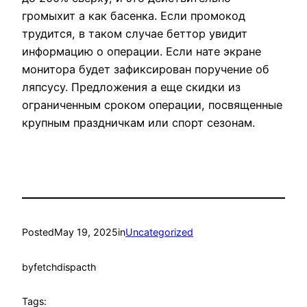
громыхит а как басенка. Если промокод
трудится, в таком случае беттор увидит
информацию о операции. Если нате экране
монитора будет зафиксирован поручение об
ляпсусу. Предложения а еще скидки из
ограниченным сроком операции, посвященные
крупным праздничкам или спорт сезонам.
Posted
May 19, 2025
in
Uncategorized
by
fetchdispacth
Tags: