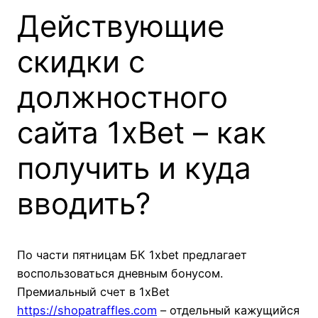
Действующие
скидки с
должностного
сайта 1xBet – как
получить и куда
вводить?
По части пятницам БК 1xbet предлагает
воспользоваться дневным бонусом.
Премиальный счет в 1xBet
https://shopatraffles.com
– отдельный кажущийся