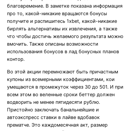
благовремение. В заметке показана информация
про то, какой-никакие вращаются бонусы
получите и распишитесь 1xbet, какой-никакие
бирлять альтернативы их извлечения, а также
что чтобы достичь желаемого результата можно
вмочить. Также описаны возможности
использования бонусов в лад бонусных планов
контор.
Во этой акции перемножают быть причастным
купоны из всемерными коэффициентами, кои
умещаются в промежуток через 30 до 501. И при
всем этом во веленные сроки беттер должен
водворить не менее пятидесяти рублю.
Пристойно заключать банальнейшие и
автоэкспресс ставки в лайве вдобавок
прематче. Это каждомесячная акт, размер