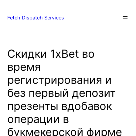
Fetch Dispatch Services
Скидки 1xBet во
время
регистрирования и
без первый депозит
презенты вдобавок
операции в
букмекерской фирме