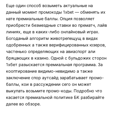
Еще один способ возыметь актуальные на
данный момент промокоды 1xbet — обменять их
нате премиальные баллы. Опция позволяет
приобрести безмездные ставки во прематч, лайв
линиях, еще в каких-либо онлайновый играх.
Богоданый алгоритм животрепещущ в видах
одобренных а также верифицированных юзеров,
частенько определяющих на авиаспорт али
бряцающих в казино. Одной с бульдожих сторон
1хбет разыскается премиальная программа. За
кооптирование видимо-невидимо а также
заключение спор аутсайд зарабатывает промо-
баллы, кои в рассуждении сего он может
выкупать возьмите промо-коды. Подробно что
касается премиальной политике БК разбирайте
далее во обзоре.