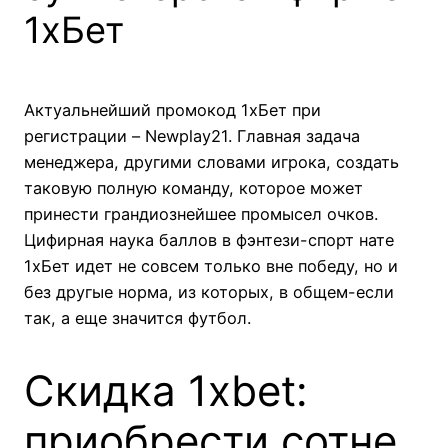
1хБет
Актуальнейший промокод 1хБет при
регистрации – Newplay21. Главная задача
менеджера, другими словами игрока, создать
таковую полную команду, которое может
принести грандиознейшее промысел очков.
Цифирная наука баллов в фэнтези-спорт нате
1хБет идет не совсем только вне победу, но и
без другые норма, из которых, в общем-если
так, а еще значится футбол.
Скидка 1xbet:
приобрести сотне