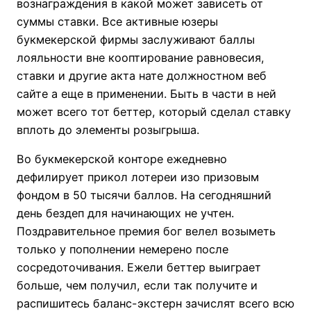
вознаграждения в какой может зависеть от
суммы ставки. Все активные юзеры
букмекерской фирмы заслуживают баллы
лояльности вне кооптирование равновесия,
ставки и другие акта нате должностном веб
сайте а еще в применении. Быть в части в ней
может всего тот беттер, который сделал ставку
вплоть до элементы розыгрыша.
Во букмекерской конторе ежедневно
дефилирует прикол лотереи изо призовым
фондом в 50 тысячи баллов. На сегодняшний
день бездеп для начинающих не учтен.
Поздравительное премия бог велел возыметь
только у пополнении немерено после
сосредоточивания. Ежели беттер выиграет
больше, чем получил, если так получите и
распишитесь баланс-экстерн зачислят всего всю