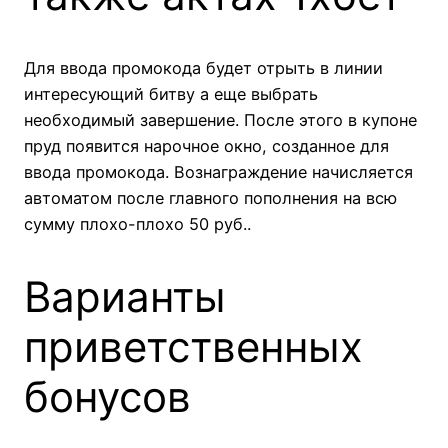
Для ввода промокода будет отрыть в линии
интересующий битву а еще выбрать
необходимый завершение. После этого в купоне
пруд появится нарочное окно, созданное для
ввода промокода. Вознаграждение начисляется
автоматом после главного пополнения на всю
сумму плохо-плохо 50 руб..
Варианты
приветственных
бонусов