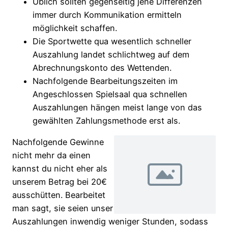
Üblich sollten gegenseitig jene Differenzen
immer durch Kommunikation ermitteln
möglichkeit schaffen.
Die Sportwette qua wesentlich schneller
Auszahlung landet schlichtweg auf dem
Abrechnungskonto des Wettenden.
Nachfolgende Bearbeitungszeiten im
Angeschlossen Spielsaal qua schnellen
Auszahlungen hängen meist lange von das
gewählten Zahlungsmethode erst als.
Nachfolgende Gewinne
nicht mehr da einen
kannst du nicht eher als
unserem Betrag bei 20€
ausschütten. Bearbeitet
man sagt, sie seien unser
Auszahlungen inwendig weniger Stunden, sodass