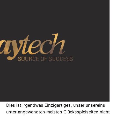
Dies ist irgendwas Einzigartiges, unser unsereins
unter angewandten meisten Glücksspielseiten nicht