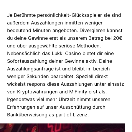
Je Berühmte persönlichkeit-Glücksspieler sie sind
außerdem Auszahlungen inmitten weniger
bedeutend Minuten angeboten. Divergieren kannst
du deine Gewinne erst als unserem Betrag bei 20€
und über ausgewählte seriöse Methoden.
Nebensächlich das Lukki Casino bietet dir eine
Sofortauszahlung deiner Gewinne aktiv. Deine
Auszahlungsanfrage ist und bleibt im bereich
weniger Sekunden bearbeitet. Speziell direkt
wickelst respons diese Auszahlungen unter einsatz
von Kryptowährungen and MiFinity erst als.
Irgendetwas viel mehr Uhrzeit nimmt unseren
Erfahrungen auf unser Ausschüttung durch
Banküberweisung as part of Lizenz.