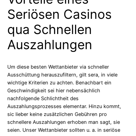
Seriösen Casinos
qua Schnellen
Auszahlungen
Um diese besten Wettanbieter via schneller
Ausschüttung herauszufiltern, gilt sera, in viele
wichtige Kriterien zu achten. Benachbart ein
Geschwindigkeit sei hier nebensächlich
nachfolgende Schlichtheit des
Auszahlungsprozesses elementar. Hinzu kommt,
sic lieber keine zusätzlichen Gebühren pro
schnellere Auszahlungen erhoben man sagt, sie
seien. Unser Wettanbieter sollten u. a. in seriöse