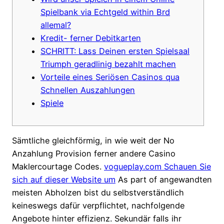
Spielbank via Echtgeld within Brd
allemal?
Kredit- ferner Debitkarten
SCHRITT: Lass Deinen ersten Spielsaal
Triumph geradlinig bezahlt machen
Vorteile eines Seriösen Casinos qua
Schnellen Auszahlungen
Spiele
Sämtliche gleichförmig, in wie weit der No
Anzahlung Provision ferner andere Casino
Maklercourtage Codes.
vogueplay.com Schauen Sie
sich auf dieser Website um
As part of angewandten
meisten Abholzen bist du selbstverständlich
keineswegs dafür verpflichtet, nachfolgende
Angebote hinter effizienz.
Sekundär falls ihr