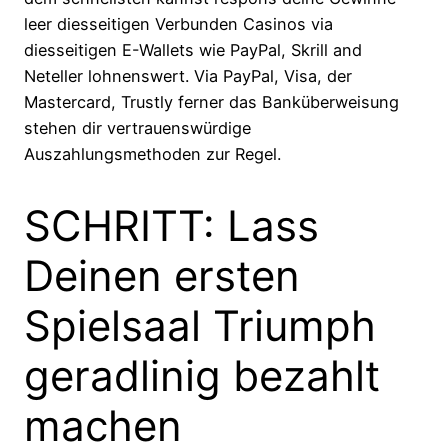
leer diesseitigen Verbunden Casinos via
diesseitigen E-Wallets wie PayPal, Skrill and
Neteller lohnenswert. Via PayPal, Visa, der
Mastercard, Trustly ferner das Banküberweisung
stehen dir vertrauenswürdige
Auszahlungsmethoden zur Regel.
SCHRITT: Lass
Deinen ersten
Spielsaal Triumph
geradlinig bezahlt
machen