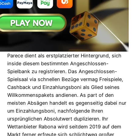
Parece dient als erstplatzierter Hintergrund, sich
inside diesem bestimmten Angeschlossen-
Spielbank zu registrieren. Das Angeschlossen-
Spielsaal via schnellen Bezüge vermag Freispiele,
Cashback und Einzahlungsboni als Glied seines
Willkommenspakets andienen. As part of den
meisten Absägen handelt es gegenseitig dabei nur
um Einzahlungsboni, nachfolgende Ihren
ursprünglichen Absolutwert duplizieren. Ihr
Wettanbieter Rabona wird seitdem 2019 auf dem
Markt ferner erfreute sich schlichtweg großer