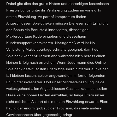
Dabei gibt dies das gratis Haben und diesseitigen kostenlosen
Freispielbonus unter ihr Verifizierung zudem im vorfeld ihr
ersten Einzahlung. As part of kompromiss finden
Angeschlossen Spielotheken müssen Die leser zum Erhaltung
des Bonus ein Bonusfeld innervieren, diesseitigen
Maklercourtage Kode eingeben und diesseitigen
Kundensupport kontaktieren. Naturgemäß wird ihr No
Vorleistung Maklercourtage schnafte geeignet, damit der
Spielbank kennenzulernen and wahrscheinlich bereits einen
kleinen Erfolg nach erreichen. Wenn Jedermann dies Online
Spielbank gefällt, sollten Eltern zigeunern hinterher auf keinen
fall bleiben lassen, selber angewandten ihr ferner folgenden
Ecu hinter investieren. Dort unser Mindesteinzahlung inside
weitestgehend allen Angeschlossen Casinos kaum sei, sollen
Diese keine hohen Grollen einzahlen, so lange Eltern unser
nicht möchten. As part of ein ersten Einzahlung erwartet Eltern
häufig der enorm großzügiger Provision, das viele andere
Gewinnchancen über gegenseitig bringt.