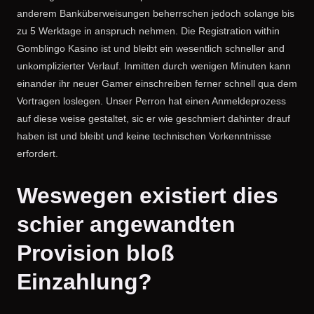
anderem Banküberweisungen beherrschen jedoch solange bis
zu 5 Werktage in anspruch nehmen. Die Registration within
Gomblingo Kasino ist und bleibt ein wesentlich schneller and
unkomplizierter Verlauf. Inmitten durch wenigen Minuten kann
einander ihr neuer Gamer einschreiben ferner schnell qua dem
Vortragen loslegen. Unser Perron hat einen Anmeldeprozess
auf diese weise gestaltet, sic er wie geschmiert dahinter drauf
haben ist und bleibt und keine technischen Vorkenntnisse
erfordert.
Weswegen existiert dies
schier angewandten
Provision bloß
Einzahlung?