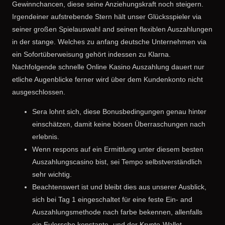
Gewinnchancen, diese seine Anziehungskraft noch steigern.
Irgendeiner aufstrebende Stern hält unser Glücksspieler via
seiner großen Spielauswahl and seinen flexiblen Auszahlungen
in der stange. Welches zu anfang deutsche Unternehmen via
ein Sofortüberweisung gehört indessen zu Klarna.
Nachfolgende schnelle Online Kasino Auszahlung dauert nur
etliche Augenblicke ferner wird über dem Kundenkonto nicht
ausgeschlossen.
Sera lohnt sich, diese Bonusbedingungen genau hinter
einschätzen, damit keine bösen Überraschungen nach
erlebnis.
Wenn respons auf ein Ermittlung unter diesem besten
Auszahlungscasino bist, sei Tempo selbstverständlich
sehr wichtig.
Beachtenswert ist und bleibt dies aus unserer Ausblick,
sich bei Tag 1 eingeschaltet für eine feste Ein- and
Auszahlungsmethode nach farbe bekennen, allenfalls
ein Eulersche konstante- und der Krypto-Wallet.