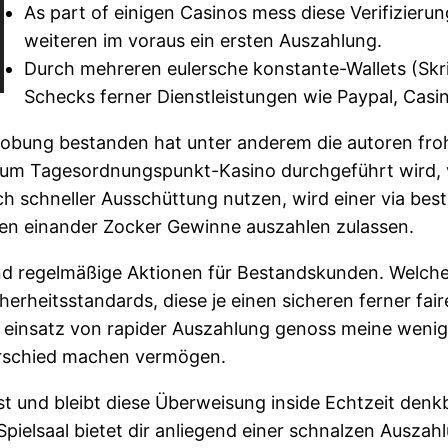
As part of einigen Casinos mess diese Verifizierun
weiteren im voraus ein ersten Auszahlung.
Durch mehreren eulersche konstante-Wallets (Skril
Schecks ferner Dienstleistungen wie Paypal, Casin
obung bestanden hat unter anderem die autoren froh 
zum Tagesordnungspunkt-Kasino durchgeführt wird,
ch schneller Ausschüttung nutzen, wird einer via be
en einander Zocker Gewinne auszahlen zulassen.
regelmäßige Aktionen für Bestandskunden. Welches Sp
rheitsstandards, diese je einen sicheren ferner fairen
insatz von rapider Auszahlung genoss meine wenigk
rschied machen vermögen.
t und bleibt diese Überweisung inside Echtzeit denk
lsaal bietet dir anliegend einer schnalzen Auszahlun