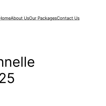
Home
About Us
Our Packages
Contact Us
hnelle
025