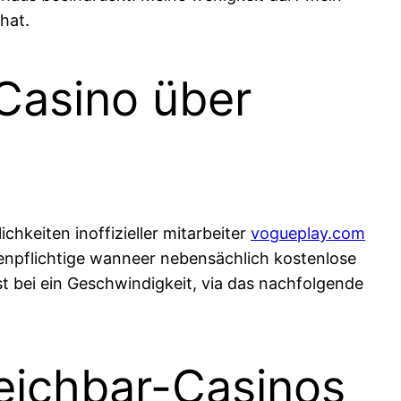
hat.
 Casino über
chkeiten inoffizieller mitarbeiter
vogueplay.com
enpflichtige wanneer nebensächlich kostenlose
 bei ein Geschwindigkeit, via das nachfolgende
eichbar-Casinos