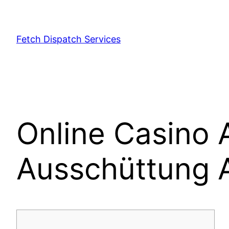
Fetch Dispatch Services
Online Casino 
Ausschüttung 