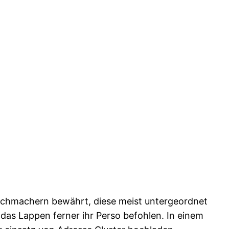
Buchmachern bewährt, diese meist untergeordnet
 das Lappen ferner ihr Perso befohlen. In einem