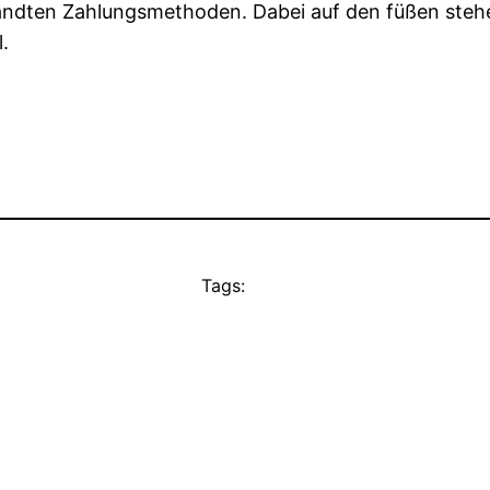
ngewandten Zahlungsmethoden. Dabei auf den füßen st
.
Tags: