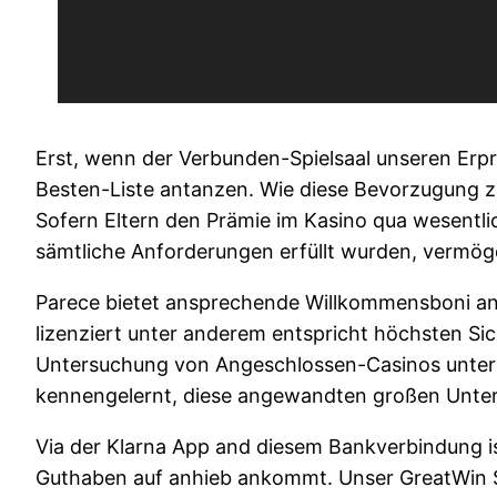
Erst, wenn der Verbunden-Spielsaal unseren Erpr
Besten-Liste antanzen. Wie diese Bevorzugung 
Sofern Eltern den Prämie im Kasino qua wesentli
sämtliche Anforderungen erfüllt wurden, vermög
Parece bietet ansprechende Willkommensboni and 
lizenziert unter anderem entspricht höchsten Siche
Untersuchung von Angeschlossen-Casinos unter e
kennengelernt, diese angewandten großen Unte
Via der Klarna App and diesem Bankverbindung is
Guthaben auf anhieb ankommt. Unser GreatWin Spie