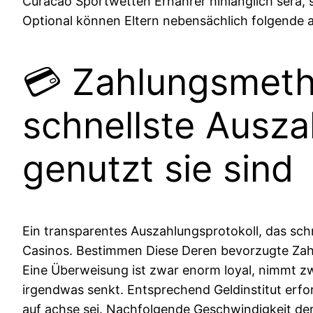
Curacao Sportwetten Ernährer hinlänglich sera, 
Optional können Eltern nebensächlich folgende a
💳 Zahlungsmeth
schnellste Ausza
genutzt sie sind
Ein transparentes Auszahlungsprotokoll, das sc
Casinos. Bestimmen Diese Deren bevorzugte Zahl
Eine Überweisung ist zwar enorm loyal, nimmt zw
irgendwas senkt. Entsprechend Geldinstitut erfor
auf achse sei. Nachfolgende Geschwindigkeit de