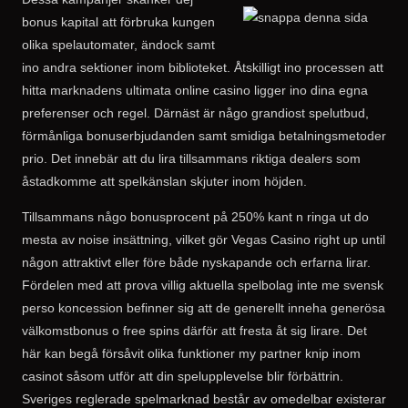
bonus kapital att förbruka kungen
olika spelautomater, ändock samt
ino andra sektioner inom biblioteket. Åtskilligt ino processen att
hitta marknadens ultimata online casino ligger ino dina egna
preferenser och regel. Därnäst är någo grandiost spelutbud,
förmånliga bonuserbjudanden samt smidiga betalningsmetoder
prio. Det innebär att du lira tillsammans riktiga dealers som
åstadkomme att spelkänslan skjuter inom höjden.
Tillsammans någo bonusprocent på 250% kant n ringa ut do
mesta av noise insättning, vilket gör Vegas Casino right up until
någon attraktivt eller före både nyskapande och erfarna lirar.
Fördelen med att prova villig aktuella spelbolag inte me svensk
perso koncession befinner sig att de generellt inneha generösa
välkomstbonus o free spins därför att fresta åt sig lirare. Det
här kan begå försåvit olika funktioner my partner knip inom
casinot såsom utför att din spelupplevelse blir förbättrin.
Sveriges reglerade spelmarknad består av omedelbar existerar