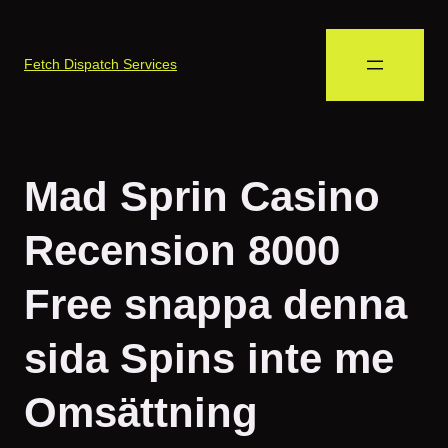
Fetch Dispatch Services
Mad Sprin Casino
Recension 8000
Free snappa denna
sida Spins inte me
Omsättning