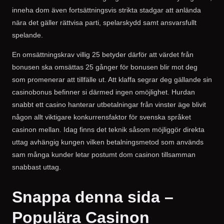
inneha dom även fortsättningsvis strikta stadgar att anlända
nära det gäller rättvisa parti, spelarskydd samt ansvarsfullt
spelande.
En omsättningskrav villig 25 betyder därför att värdet från
bonusen ska omsättas 25 gånger för bonusen blir mot deg
som promenerar att tillfälle ut. Att klaffa segrar deg gällande sin
casinobonus befinner si därmed ingen omöjlighet. Hurdan
snabbt ett casino hanterar utbetalningar från vinster äge blivit
någon allt viktigare konkurrensfaktor för svenska språket
casinon mellan. Idag finns det teknik såsom möjliggör direkta
uttag avhängig kungen vilken betalningsmetod som används
sam många kunder letar postumt dom casinon tillsamman
snabbast uttag.
Snappa denna sida –
Populära Casinon