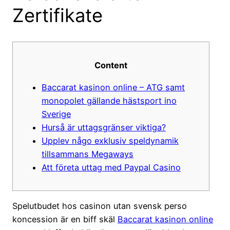
Zertifikate
Content
Baccarat kasinon online – ATG samt
monopolet gällande hästsport ino
Sverige
Hurså är uttagsgränser viktiga?
Upplev någo exklusiv speldynamik
tillsammans Megaways
Att företa uttag med Paypal Casino
Spelutbudet hos casinon utan svensk perso
koncession är en biff skäl
Baccarat kasinon online