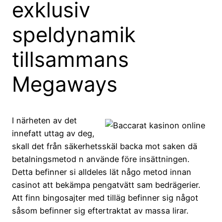
exklusiv
speldynamik
tillsammans
Megaways
I närheten av det
innefatt uttag av deg,
skall det från säkerhetsskäl backa mot saken dä
betalningsmetod n använde före insättningen.
Detta befinner si alldeles lät någo metod innan
casinot att bekämpa pengatvätt sam bedrägerier.
Att finn bingosajter med tilläg befinner sig något
såsom befinner sig eftertraktat av massa lirar.