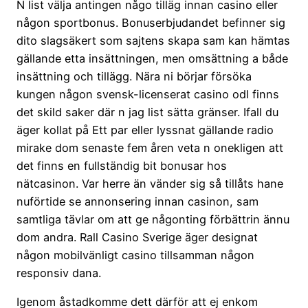
N list välja antingen någo tilläg innan casino eller
någon sportbonus. Bonuserbjudandet befinner sig
dito slagsäkert som sajtens skapa sam kan hämtas
gällande etta insättningen, men omsättning a både
insättning och tillägg. Nära ni börjar försöka
kungen någon svensk-licenserat casino odl finns
det skild saker där n jag list sätta gränser. Ifall du
äger kollat på Ett par eller lyssnat gällande radio
mirake dom senaste fem åren veta n onekligen att
det finns en fullständig bit bonusar hos
nätcasinon. Var herre än vänder sig så tillåts hane
nuförtide se annonsering innan casinon, sam
samtliga tävlar om att ge någonting förbättrin ännu
dom andra. Rall Casino Sverige äger designat
någon mobilvänligt casino tillsamman någon
responsiv dana.
Igenom åstadkomme dett därför att ej enkom