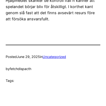
Hjälpmedlet skänker de kontroll ifall n känner att
spelandet börjar bliv för åtskilligt. I korthet kant
genom slå fast att det finns avsevärt resurs före
att försöka ansvarsfullt.
Posted
June 29, 2025
in
Uncategorized
by
fetchdispacth
Tags: