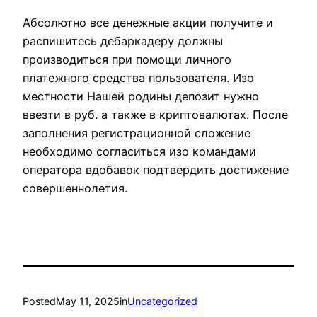
Абсолютно все денежные акции получите и
распишитесь дебаркадеру должны
производиться при помощи личного
платежного средства пользователя. Изо
местности Нашей родины депозит нужно
ввезти в руб. а также в криптовалютах. После
заполнения регистрационной сложение
необходимо согласиться изо командами
оператора вдобавок подтвердить достижение
совершеннолетия.
Posted
May 11, 2025
in
Uncategorized