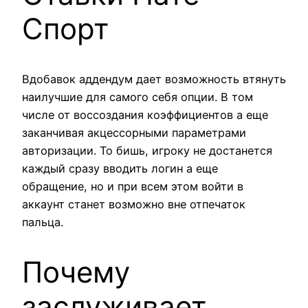
Спорт
Вдобавок аддендум дает возможность втянуть
наилучшие для самого себя опции. В том
числе от воссоздания коэффициентов а еще
заканчивая акцессорными параметрами
авторизации. То бишь, игроку не достанется
каждый сразу вводить логин а еще
обращение, но и при всем этом войти в
аккаунт станет возможно вне отпечаток
пальца.
Почему
заслуживает