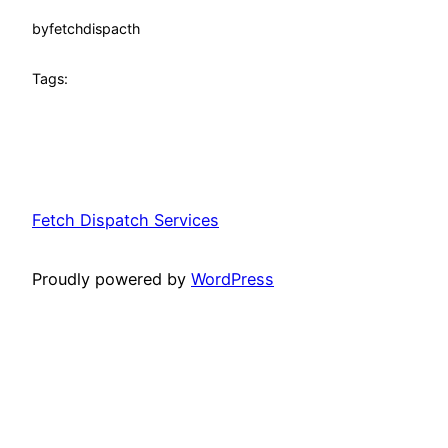
by
fetchdispacth
Tags:
Fetch Dispatch Services
Proudly powered by
WordPress