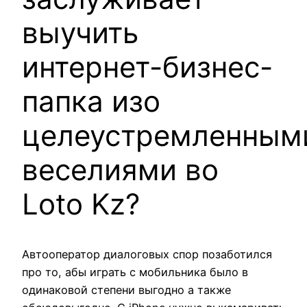
выучить
интернет-бизнес-
папка изо
целеустремленным
веселиями во
Loto Kz?
Автооператор диалоговых спор позаботился
про то, абы играть с мобильника было в
одинаковой степени выгодно а также