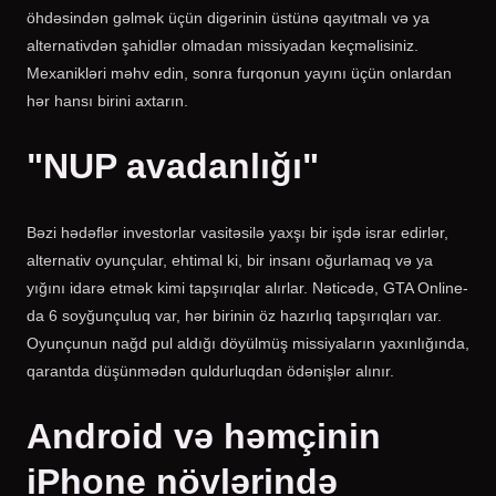
öhdəsindən gəlmək üçün digərinin üstünə qayıtmalı və ya
alternativdən şahidlər olmadan missiyadan keçməlisiniz.
Mexanikləri məhv edin, sonra furqonun yayını üçün onlardan
hər hansı birini axtarın.
"NUP avadanlığı"
Bəzi hədəflər investorlar vasitəsilə yaxşı bir işdə israr edirlər,
alternativ oyunçular, ehtimal ki, bir insanı oğurlamaq və ya
yığını idarə etmək kimi tapşırıqlar alırlar. Nəticədə, GTA Online-
da 6 soyğunçuluq var, hər birinin öz hazırlıq tapşırıqları var.
Oyunçunun nağd pul aldığı döyülmüş missiyaların yaxınlığında,
qarantda düşünmədən quldurluqdan ödənişlər alınır.
Android və həmçinin
iPhone növlərində