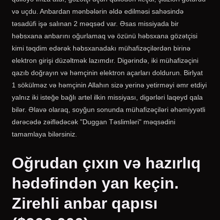
və uçdu. Anbardan mənbələrin əldə edilməsi sahəsində
təsadüfi işə salınan 2 məqsəd var. Əsas missiyada bir
həbsxana anbarını oğurlamaq və özünü həbsxana gözətçisi
kimi təqdim edərək həbsxanadakı mühafizəçilərdən birinə
elektron girişi düzəltmək lazımdır. Digərində, iki mühafizəçini
qazıb doğrayın və həmçinin elektron açarları doldurun. Birlyat
1 sökülməz və həmçinin Allahın sizə yerinə yetirməyi əmr etdiyi
yalnız iki isteğe bağlı artel ilkin missiyası, digərləri laqeyd qala
bilər. Əlavə olaraq, soyğun sonunda mühafizəçiləri əhəmiyyətli
dərəcədə zəiflədəcək "Duggan Təslimləri" məqsədini
tamamlaya bilərsiniz.
Oğrudan çıxın və hazırlıq
hədəfindən yan keçin.
Zirehli anbar qapısı