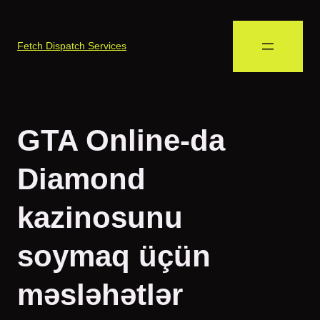
Fetch Dispatch Services
GTA Online-da
Diamond
kazinosunu
soymaq üçün
məsləhətlər