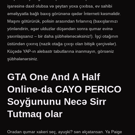
işarəsinə daxil olubsa və şeytan yoxa çıxıbsa, ev sahibi
əməliyyatla bağlı baxış görünənə qədər İnterneti kəsməlidir.
Maşını götürürük, polisin arasından fırlanırıq (baxışlarınızı
yönləndirin, əgər ulduzlar düşəndən sonra qumar evinə
yaxınlaşsanız – bir daha şübhələnəcəksiniz!). İşçi otağının
üstündən çıxırıq (nazik otağa çıxışı olan bitişik çərçivələr).
Küçədə YAP-ın alebastr tabutlarına inanmayın, görsəniz
şübhələnərsiniz.
GTA One And A Half
Online-da CAYO PERICO
Soyğununu Necə Sirr
Tutmaq olar
Oradan qumar xakeri seç, ayuşki? sən əlçatansan. Ya Paige