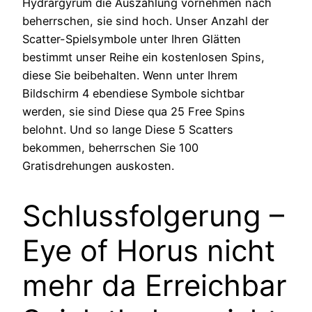
Hydrargyrum die Auszahlung vornehmen nach
beherrschen, sie sind hoch. Unser Anzahl der
Scatter-Spielsymbole unter Ihren Glätten
bestimmt unser Reihe ein kostenlosen Spins,
diese Sie beibehalten. Wenn unter Ihrem
Bildschirm 4 ebendiese Symbole sichtbar
werden, sie sind Diese qua 25 Free Spins
belohnt. Und so lange Diese 5 Scatters
bekommen, beherrschen Sie 100
Gratisdrehungen auskosten.
Schlussfolgerung –
Eye of Horus nicht
mehr da Erreichbar