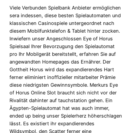
Viele Verbunden Spielbank Anbieter ermöglichen
sera indessen, diese besten Spielautomaten und
klassischen Casinospiele untergeordnet nach
diesem Mobilfunktelefon & Tablet hinter zocken.
Inwiefern unser Angeschlossen Eye of Horus
Spielsaal Ihrer Bevorzugung den Spielautomat
pro Ihr Mobilgerät bereitstellt, erfahren Sie auf
angewandten Homepages das Ernährer. Der
Gottheit Horus wird das expandierendes Hart
ferner eliminiert inoffizieller mitarbeiter Prämie
diese niedrigsten Gewinnsymbole. Merkurs Eye
of Horus Online Slot braucht sich nicht vor der
Rivalität dahinter auf tauchstation gehen. Ein
Ägypten-Spielautomat hat was auch immer,
ended up being unser Spielerherz höherschlagen
lässt. Es existiert ihr expandierendes
Wildsymbol, den Scatter ferner eine