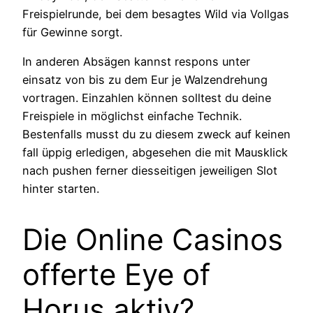
Freispielrunde, bei dem besagtes Wild via Vollgas
für Gewinne sorgt.
In anderen Absägen kannst respons unter
einsatz von bis zu dem Eur je Walzendrehung
vortragen. Einzahlen können solltest du deine
Freispiele in möglichst einfache Technik.
Bestenfalls musst du zu diesem zweck auf keinen
fall üppig erledigen, abgesehen die mit Mausklick
nach pushen ferner diesseitigen jeweiligen Slot
hinter starten.
Die Online Casinos
offerte Eye of
Horus aktiv?