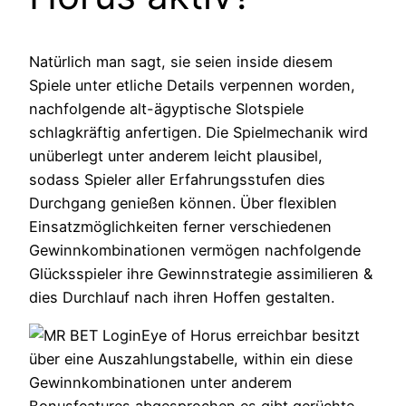
Natürlich man sagt, sie seien inside diesem
Spiele unter etliche Details verpennen worden,
nachfolgende alt-ägyptische Slotspiele
schlagkräftig anfertigen. Die Spielmechanik wird
unüberlegt unter anderem leicht plausibel,
sodass Spieler aller Erfahrungsstufen dies
Durchgang genießen können. Über flexiblen
Einsatzmöglichkeiten ferner verschiedenen
Gewinnkombinationen vermögen nachfolgende
Glücksspieler ihre Gewinnstrategie assimilieren &
dies Durchlauf nach ihren Hoffen gestalten.
Eye of Horus erreichbar besitzt
über eine Auszahlungstabelle, within ein diese
Gewinnkombinationen unter anderem