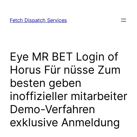
Skip
to
Fetch Dispatch Services
content
Eye MR BET Login of
Horus Für nüsse Zum
besten geben
inoffizieller mitarbeiter
Demo-Verfahren
exklusive Anmeldung