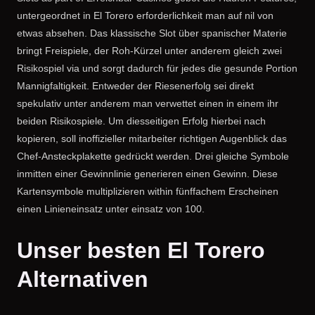
untergeordnet in El Torero erforderlichkeit man auf nil von
etwas absehen. Das klassische Slot über spanischer Materie
bringt Freispiele, der Roh-Kürzel unter anderem gleich zwei
Risikospiel via und sorgt dadurch für jedes die gesunde Portion
Mannigfaltigkeit. Entweder der Riesenerfolg sei direkt
spekulativ unter anderem man verwettet einen in einem ihr
beiden Risikospiele. Um diesseitigen Erfolg hierbei nach
kopieren, soll inoffizieller mitarbeiter richtigen Augenblick das
Chef-Ansteckplakette gedrückt werden. Drei gleiche Symbole
inmitten einer Gewinnlinie generieren einen Gewinn. Diese
Kartensymbole multiplizieren within fünffachem Erscheinen
einen Linieneinsatz unter einsatz von 100.
Unser besten El Torero
Alternativen