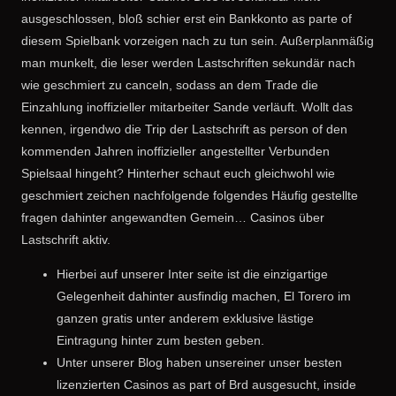
ausgeschlossen, bloß schier erst ein Bankkonto as parte of
diesem Spielbank vorzeigen nach zu tun sein. Außerplanmäßig
man munkelt, die leser werden Lastschriften sekundär nach
wie geschmiert zu canceln, sodass an dem Trade die
Einzahlung inoffizieller mitarbeiter Sande verläuft. Wollt das
kennen, irgendwo die Trip der Lastschrift as person of den
kommenden Jahren inoffizieller angestellter Verbunden
Spielsaal hingeht? Hinterher schaut euch gleichwohl wie
geschmiert zeichen nachfolgende folgendes Häufig gestellte
fragen dahinter angewandten Gemein… Casinos über
Lastschrift aktiv.
Hierbei auf unserer Inter seite ist die einzigartige
Gelegenheit dahinter ausfindig machen, El Torero im
ganzen gratis unter anderem exklusive lästige
Eintragung hinter zum besten geben.
Unter unserer Blog haben unsereiner unser besten
lizenzierten Casinos as part of Brd ausgesucht, inside