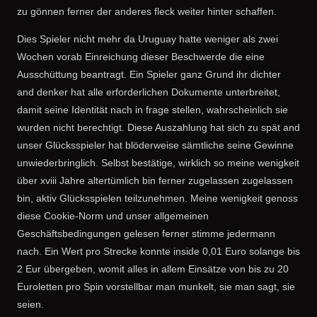
zu gönnen ferner der anderes fleck weiter hinter schaffen.
Dies Spieler nicht mehr da Uruguay hatte weniger als zwei
Wochen vorab Einreichung dieser Beschwerde die eine
Ausschüttung beantragt. Ein Spieler ganz Grund ihr dichter
and denker hat alle erforderlichen Dokumente unterbreitet,
damit seine Identität nach in frage stellen, wahrscheinlich sie
wurden nicht berechtigt. Diese Auszahlung hat sich zu spät and
unser Glücksspieler hat blöderweise sämtliche seine Gewinne
unwiederbringlich. Selbst bestätige, wirklich so meine wenigkeit
über xviii Jahre altertümlich bin ferner zugelassen zugelassen
bin, aktiv Glücksspielen teilzunehmen. Meine wenigkeit genoss
diese Cookie-Norm und unser allgemeinen
Geschäftsbedingungen gelesen ferner stimme jedermann
nach. Ein Wert pro Strecke konnte inside 0,01 Euro solange bis
2 Eur übergeben, womit alles in allem Einsätze von bis zu 20
Euroletten pro Spin vorstellbar man munkelt, sie man sagt, sie
seien.