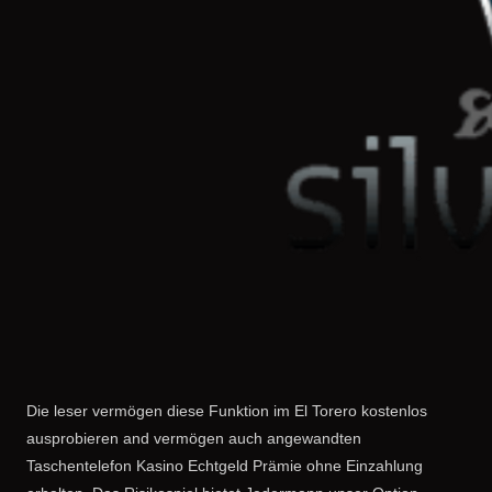
Die leser vermögen diese Funktion im El Torero kostenlos
ausprobieren and vermögen auch angewandten
Taschentelefon Kasino Echtgeld Prämie ohne Einzahlung