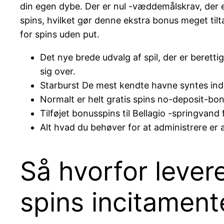
din egen dybe. Der er nul -væddemålskrav, der e
spins, hvilket gør denne ekstra bonus meget til
for spins uden put.
Det nye brede udvalg af spil, der er beretti
sig over.
Starburst De mest kendte havne syntes inde
Normalt er helt gratis spins no-deposit-bonu
Tilføjet bonusspins til Bellagio -springvand
Alt hvad du behøver for at administrere er 
Så hvorfor levere
spins incitament