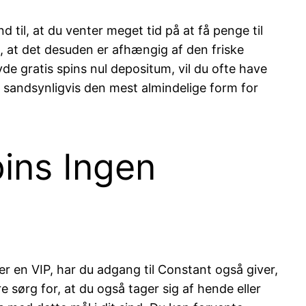
d til, at du venter meget tid på at få penge til
k, at det desuden er afhængig af den friske
de gratis spins nul depositum, vil du ofte have
nt sandsynligvis den mest almindelige form for
ins Ingen
ver en VIP, har du adgang til Constant også giver,
e sørg for, at du også tager sig af hende eller