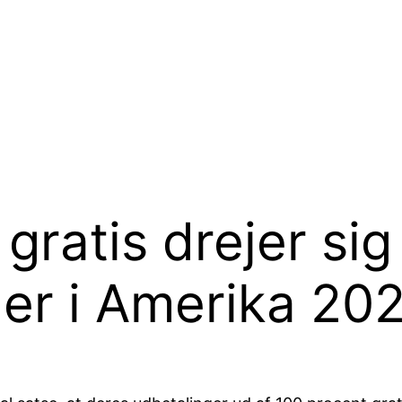
gratis drejer si
er i Amerika 20