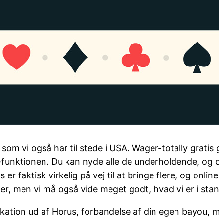
 som vi også har til stede i USA. Wager-totally gratis 
s-funktionen. Du kan nyde alle de underholdende, og 
us er faktisk virkelig på vej til at bringe flere, og onl
er, men vi må også vide meget godt, hvad vi er i stand 
likation ud af Horus, forbandelse af din egen bayou, 