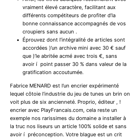
vraiment élevé caractère, facilitant aux
différents compétiteurs de profiter d’la
bonne connaissance accompagnés de vos
croupiers sans aucun .
Éprouvez dont l’intégralité de articles sont
accordées )’un archive mini avec 30 € sauf
que )’le abritée acmé avec trois €, sans
avoir í point passer 30 % dans valeur de la
gratification accoutumée.
Fabrice MENARD est l’un encrier expérimenté
lequel côtoie l’industrie du jeu de tunes un brin on
voit plus de six ancienneté. Proprio, éditeur , !
encrier avec PlayFrancais.com, cela reste un
exemple nos rarissimes du domaine a installer à
la truc nos liseurs un article 100% solide et sans
avoir í préconception. Votre blague est un crit