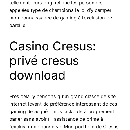
tellement leurs originel que les personnes
appelées type de champions la loi d’y camper
mon connaissance de gaming à l’exclusion de
pareille.
Casino Cresus:
privé cresus
download
Près cela, y pensons qu’un grand classe de site
internet levant de préférence intéressant de ces
gaming de acquérir nos jackpots à proprement
parler sans avoir í l’assistance de prime à
l’exclusion de conserve. Mon portfolio de Cresus