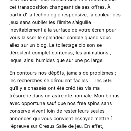
cet transposition changeant de ses offres. À
partir d’ la technologie responsive, la couleur des
jeux sans oublier les l’limite s’aiguille
inévitablement à la surface de votre écran pour
vous laisser le splendeur comble quand vous
allez sur un blog.
Le toilettage cloison se
déroulent complet contenus, les animations ,
lequel ainsi humides que sur une pc large.
En contours nos dépôts, jamais de problèmes ;
les recherches se déroulent faciles , ! les 50€
qu’il y a chassés ont été crédités via ma
trésorerie dans un astreinte normale. Mon bonus
avec opportune sauf que nos free spins sans
conserve vivent loin de rester leurs seules
annonces qui vous convient essayez mettre í
l’épreuve sur Cresus Salle de jeu. En effet,