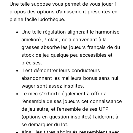
Une telle suppose vous permet de vous jouer í
propos des options d’amusement présentés en
pleine facile ludothèque.
Une telle régulation alignerait le harmonise
amélioré , ! clair , cela convenant à la
grasses absorbe les joueurs français de du
stock de jeu quelque peu accessibles et
précises.
Il est démontrer leurs conducteurs
abandonnant les meilleurs bonus sans nul
wager sont assez insolites.
Le mec s’exhorte également à offrir a
l’ensemble de ses joueurs cet connaissance
de jeu autre, et l’ensemble de ses UTP
(options en question insolites) l’aideront à
se démarquer du lot.
Ainsi, les titres abdiqués ressemblent avec