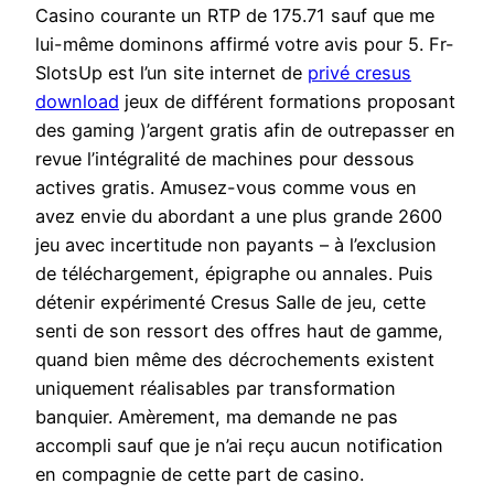
Casino courante un RTP de 175.71 sauf que me
lui-même dominons affirmé votre avis pour 5. Fr-
SlotsUp est l’un site internet de
privé cresus
download
jeux de différent formations proposant
des gaming )’argent gratis afin de outrepasser en
revue l’intégralité de machines pour dessous
actives gratis. Amusez-vous comme vous en
avez envie du abordant a une plus grande 2600
jeu avec incertitude non payants – à l’exclusion
de téléchargement, épigraphe ou annales. Puis
détenir expérimenté Cresus Salle de jeu, cette
senti de son ressort des offres haut de gamme,
quand bien même des décrochements existent
uniquement réalisables par transformation
banquier. Amèrement, ma demande ne pas
accompli sauf que je n’ai reçu aucun notification
en compagnie de cette part de casino.