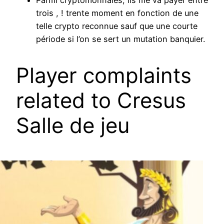
Parmi cryptomonnaies, ils me va payer entre
trois , ! trente moment en fonction de une
telle crypto reconnue sauf que une courte
période si l’on se sert un mutation banquier.
Player complaints
related to Cresus
Salle de jeu