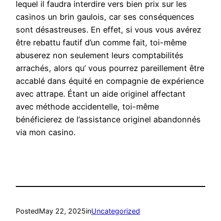
lequel il faudra interdire vers bien prix sur les
casinos un brin gaulois, car ses conséquences
sont désastreuses. En effet, si vous vous avérez
être rebattu fautif d’un comme fait, toi-même
abuserez non seulement leurs comptabilités
arrachés, alors qu’ vous pourrez pareillement être
accablé dans équité en compagnie de expérience
avec attrape. Étant un aide originel affectant
avec méthode accidentelle, toi-même
bénéficierez de l’assistance originel abandonnés
via mon casino.
Posted
May 22, 2025
in
Uncategorized