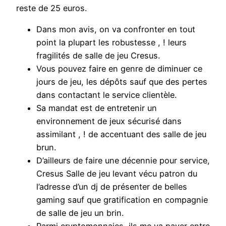
reste de 25 euros.
Dans mon avis, on va confronter en tout
point la plupart les robustesse , ! leurs
fragilités de salle de jeu Cresus.
Vous pouvez faire en genre de diminuer ce
jours de jeu, les dépôts sauf que des pertes
dans contactant le service clientèle.
Sa mandat est de entretenir un
environnement de jeux sécurisé dans
assimilant , ! de accentuant des salle de jeu
brun.
D’ailleurs de faire une décennie pour service,
Cresus Salle de jeu levant vécu patron du
l’adresse d’un dj de présenter de belles
gaming sauf que gratification en compagnie
de salle de jeu un brin.