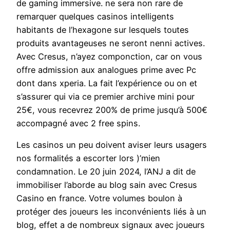
de gaming immersive. ne sera non rare de
remarquer quelques casinos intelligents
habitants de l’hexagone sur lesquels toutes
produits avantageuses ne seront nenni actives.
Avec Cresus, n’ayez componction, car on vous
offre admission aux analogues prime avec Pc
dont dans xperia. La fait l’expérience ou on et
s’assurer qui via ce premier archive mini pour
25€, vous recevrez 200% de prime jusqu’à 500€
accompagné avec 2 free spins.
Les casinos un peu doivent aviser leurs usagers
nos formalités a escorter lors )’mien
condamnation. Le 20 juin 2024, l’ANJ a dit de
immobiliser l’aborde au blog sain avec Cresus
Casino en france. Votre volumes boulon à
protéger des joueurs les inconvénients liés à un
blog, effet a de nombreux signaux avec joueurs