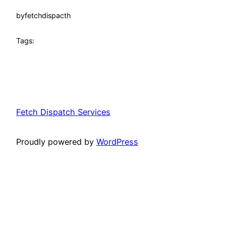
by
fetchdispacth
Tags:
Fetch Dispatch Services
Proudly powered by
WordPress