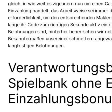
gleich, in wie weit es zigeunern nun um einen C
Einzahlung handelt, das Arbeitsweise sei immer d
erforderlichkeit, um den entsprechenden Maklerco
lange ihr Code zum richtigen Sekunde aktiv ein r
Belohnungen sind, hinterher beherrschen wir n
Bekanntermaßen unsereiner schmettern angewand
langfristigen Belohnungen.
Verantwortungsb
Spielbank ohne E
Einzahlungsbonu