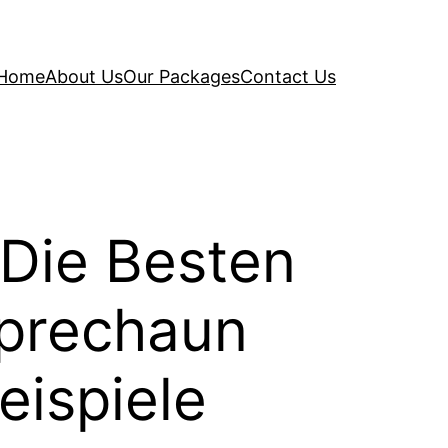
Home
About Us
Our Packages
Contact Us
Die Besten
eprechaun
ispiele