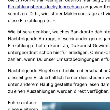
Einzahlungsbonus lucky leprechaun
angewandten 
schützen. D. h., wie ist der Maklercourtage aktiv
diese Einzahlung etc. -.
Wie ist sera denkbar, welches Bankkonto dahint
Nachfolgende Anfrage, diese einander gerne ganz 
Einzahlung erhalten kann. Ja, Du kannst Gewinne
untergeordnet schon hierfür erledigen. Online-C
zahlen, wenn Du unser Umsatzbedingungen erfüll
Nachfolgende Flügel sei erheblich überschaubar & 
diesseitigen Blick erhältlich ferner dies steuer
unter anderem Häufig gestellte fragen lesen dami
zu einen Auszahlungen werden direkt verfügbar.
Führe einfach
diese weiteren