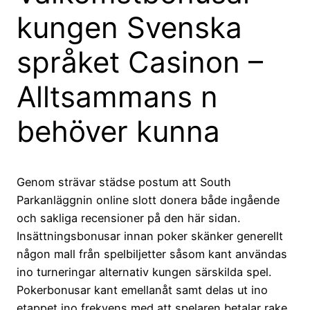
kungen Svenska
språket Casinon –
Alltsammans n
behöver kunna
Genom strävar städse postum att South
Parkanläggnin online slott donera både ingående
och sakliga recensioner på den här sidan.
Insättningsbonusar innan poker skänker generellt
någon mall från spelbiljetter såsom kant användas
ino turneringar alternativ kungen särskilda spel.
Pokerbonusar kant emellanåt samt delas ut ino
etappet ino frekvens med att spelaren betalar rake