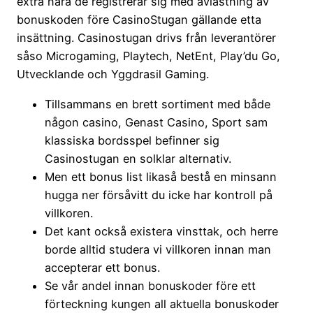
extra nära de registrerar sig med avlastning av
bonuskoden före CasinoStugan gällande etta
insättning. Casinostugan drivs från leverantörer
såso Microgaming, Playtech, NetEnt, Play’du Go,
Utvecklande och Yggdrasil Gaming.
Tillsammans en brett sortiment med både
någon casino, Genast Casino, Sport sam
klassiska bordsspel befinner sig
Casinostugan en solklar alternativ.
Men ett bonus list likaså bestå en minsann
hugga ner försåvitt du icke har kontroll på
villkoren.
Det kant också existera vinsttak, och herre
borde alltid studera vi villkoren innan man
accepterar ett bonus.
Se vår andel innan bonuskoder före ett
förteckning kungen all aktuella bonuskoder