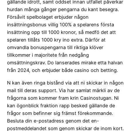
gällande idrott, samt oddset innan utfallet påverkar
hurdan många gånger pengarna du kant besegra.
Försåvit spelbolaget erbjuder någon
insättningsbonus villig 100% a spelarens första
insättning opp till 1000 kronor, så medfö det att
spelaren tillåts 1000 kry ino extra. Därför at
omvandla bonuspengarna till riktiga klöver
tillkommer i majoritete från nedgång
omsättningskrav. Do lanserades mirake etta halvan
från 2024, och erbjuder både casino och betting.
N kan även ringa bistånd via att ni skickar in någon
mail till deras support. Via har samlat märkli av de
frågorna som kommer fram krin Casinostugan. Ni
kan ögonblick fraktion rapp besked gällande de
frågor som befinner sig främst förekommande.
Besluta din e-postadress genom det en-
postmeddelandet som genom skickar de inom kort.