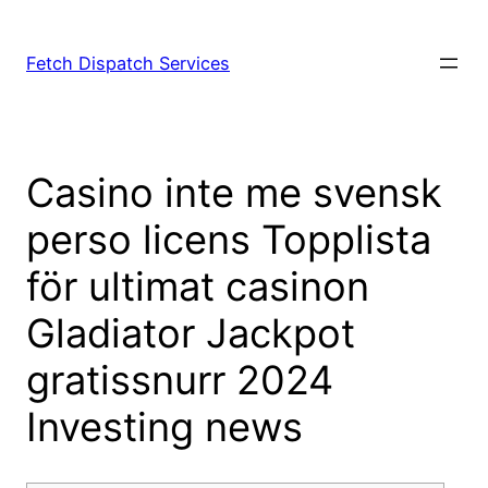
Fetch Dispatch Services
Casino inte me svensk
perso licens Topplista
för ultimat casinon
Gladiator Jackpot
gratissnurr 2024
Investing news