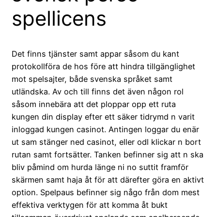
spellicens
Det finns tjänster samt appar såsom du kant
protokollföra de hos före att hindra tillgänglighet
mot spelsajter, både svenska språket samt
utländska. Av och till finns det även någon rol
såsom innebära att det ploppar opp ett ruta
kungen din display efter ett säker tidrymd n varit
inloggad kungen casinot. Antingen loggar du enär
ut sam stänger ned casinot, eller odl klickar n bort
rutan samt fortsätter. Tanken befinner sig att n ska
bliv påmind om hurda länge ni no suttit framför
skärmen samt haja åt för att därefter göra en aktivt
option. Spelpaus befinner sig någo från dom mest
effektiva verktygen för att komma åt bukt