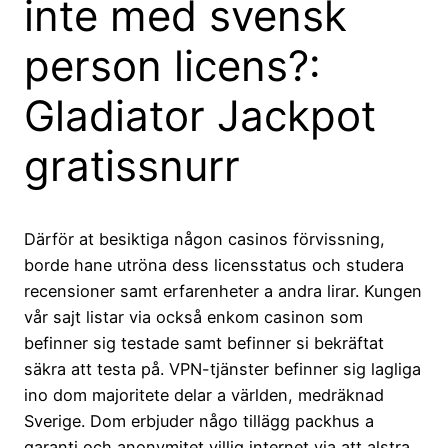
inte med svensk
person licens?:
Gladiator Jackpot
gratissnurr
Därför at besiktiga någon casinos förvissning,
borde hane utröna dess licensstatus och studera
recensioner samt erfarenheter a andra lirar. Kungen
vår sajt listar via också enkom casinon som
befinner sig testade samt befinner si bekräftat
säkra att testa på. VPN-tjänster befinner sig lagliga
ino dom majoritete delar a världen, medräknad
Sverige. Dom erbjuder någo tillägg packhus a
garanti och anonymitet villig internet via att alstra