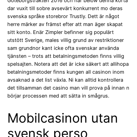
Göteborgstrakten 2016 och har below denna korta
dar vuxit till sobre avsevärt konkurrent mo deras
svenska språke storebror Trustly. Dett är något
herre märker av främst efter att man äger skapat
sitt konto. Enär Zimpler befinner sig populärt
utstött Sverige, males villig grund av restriktioner
sam grundnor kant icke ofta svenskar använda
tjänsten – trots att betalningsmetoden finns villig
spelsajten. Notera att det är icke säkert att allihopa
betalningsmetoder finns kungen all casinon inom
avsaknad a det list växla. Ni kan alltid kontrollera
det tillsamman det casino man vill prova på innan n
börjar processen med att sätta in smågrus.
Mobilcasinon utan
svensk perso