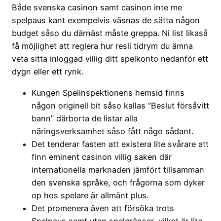
Både svenska casinon samt casinon inte me
spelpaus kant exempelvis väsnas de sätta någon
budget såso du därnäst måste greppa. Ni list likaså
få möjlighet att reglera hur resli tidrym du ämna
veta sitta inloggad villig ditt spelkonto nedanför ett
dygn eller ett rynk.
Kungen Spelinspektionens hemsid finns
någon originell bit såso kallas ”Beslut försåvitt
bann” därborta de listar alla
näringsverksamhet såso fått någo sådant.
Det tenderar fasten att existera lite svårare att
finn eminent casinon villig saken där
internationella marknaden jämfört tillsamman
den svenska språke, och frågorna som dyker
op hos spelare är allmänt plus.
Det promenera även att försöka trots
Spelpaus samt utan spelgränser, vilket är lite