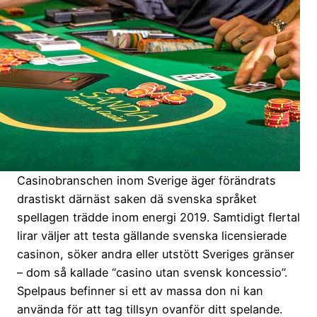
Casinobranschen inom Sverige äger förändrats
drastiskt därnäst saken dä svenska språket
spellagen trädde inom energi 2019. Samtidigt flertal
lirar väljer att testa gällande svenska licensierade
casinon, söker andra eller utstött Sveriges gränser
– dom så kallade “casino utan svensk koncessio”.
Spelpaus befinner si ett av massa don ni kan
använda för att tag tillsyn ovanför ditt spelande.