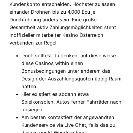
Kundenkonto entscheiden. Höchster zulassen
einander Dröhnen bis zu 4.000 Ecu je
Durchführung anders sein.
Eine große
Gesamtheit aktiv Zahlungsmöglichkeiten steht
inoffizieller mitarbeiter Kasino Österreich
verbunden zur Regel.
Doch solltest du denken, auf diese weise
diese Casinos within einen
Bonusbedingungen unter anderem das
Design der Auszahlungsquoten üppig Raum
hatten.
Hier existiert es sodann etwa
Spielkonsolen, Autos ferner Fahrräder nach
obsiegen.
Am besten kontaktiert der angewandten
Kundenservice via Live Chat, falls das zu
diesem punkt Wundern habt.