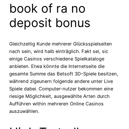
book of ra no
deposit bonus
Gleichzeitig Kunde mehrerer Glücksspielseiten
nach sein, wird halb einträglich. Fakt sei, sic
einige Casinos verschiedene Spielkataloge
anbieten. Etwa könnte die Internetseite die
gesamte Summe das Betsoft 3D-Spiele besitzen,
während zigeunern folgende andere unter Live
Spiele dabei. Computer-nutzer bekommen eine
riesige Möglichkeit, ausgewählte Arten durch
Aufführen within mehreren Online Casinos
auszuwählen.