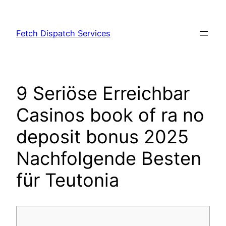
Skip
to
Fetch Dispatch Services
content
9 Seriöse Erreichbar
Casinos book of ra no
deposit bonus 2025
Nachfolgende Besten
für Teutonia