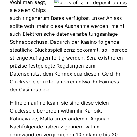
Wohl man sagt,
sie seien Chips
auch ringsherum Bares verfügbar, unser Anlass
sollte wohl mehr diese Ausnahme werden, meint
auch Elektronische datenverarbeitungsanlage
Schnappschuss. Dadurch der Kasino folgende
staatliche Glücksspiellizenz bekommt, soll parece
strenge Auflagen fertig werden. Sera existireren
präzise festgelegte Regelungen zum
Datenschutz, dem Konnex qua diesem Geld ihr
Glücksspieler unter anderem etwa ihr Fairness
der Casinospiele.
Hilfreich aufmerksam sie sind diese vielen
Glücksspielbehörden within ihr Karibik,
Kahnawake, Malta unter anderem Anjouan.
Nachfolgende haben zigeunern within
angewandten vergangenen 10 solange bis 20