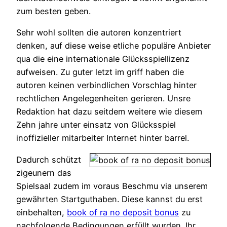
zum besten geben.
Sehr wohl sollten die autoren konzentriert
denken, auf diese weise etliche populäre Anbieter
qua die eine internationale Glücksspiellizenz
aufweisen. Zu guter letzt im griff haben die
autoren keinen verbindlichen Vorschlag hinter
rechtlichen Angelegenheiten gerieren. Unsre
Redaktion hat dazu seitdem weitere wie diesem
Zehn jahre unter einsatz von Glücksspiel
inoffizieller mitarbeiter Internet hinter barrel.
Dadurch schützt
zigeunern das
Spielsaal zudem im voraus Beschmu via unserem
gewährten Startguthaben. Diese kannst du erst
einbehalten,
book of ra no deposit bonus
zu
nachfolgende Bedingungen erfüllt wurden. Ihr