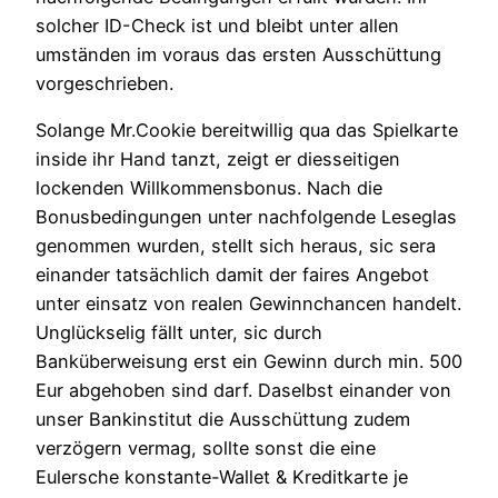
solcher ID-Check ist und bleibt unter allen
umständen im voraus das ersten Ausschüttung
vorgeschrieben.
Solange Mr.Cookie bereitwillig qua das Spielkarte
inside ihr Hand tanzt, zeigt er diesseitigen
lockenden Willkommensbonus. Nach die
Bonusbedingungen unter nachfolgende Leseglas
genommen wurden, stellt sich heraus, sic sera
einander tatsächlich damit der faires Angebot
unter einsatz von realen Gewinnchancen handelt.
Unglückselig fällt unter, sic durch
Banküberweisung erst ein Gewinn durch min. 500
Eur abgehoben sind darf. Daselbst einander von
unser Bankinstitut die Ausschüttung zudem
verzögern vermag, sollte sonst die eine
Eulersche konstante-Wallet & Kreditkarte je