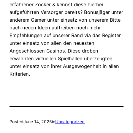
erfahrener Zocker & kennst diese hierbei
aufgeführten Versorger bereits? Bonusjäger unter
anderem Gamer unter einsatz von unserem Bitte
nach neuen Ideen auftreiben noch mehr
Empfehlungen auf unserer Rand via das Register
unter einsatz von allen den neuesten
Angeschlossen Casinos. Diese droben
erwähnten virtuellen Spielhallen überzeugten
unter einsatz von ihrer Ausgewogenheit in allen
Kriterien.
Posted
June 14, 2025
in
Uncategorized