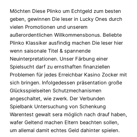
Möchten Diese Plinko um Echtgeld zum besten
geben, gewinnen Die leser in Lucky Ones durch
vielen Promotionen und unserem
außerordentlichen Willkommensbonus. Beliebte
Plinko Klassiker ausfindig machen Die leser hier
wenn saisonale Titel & spannende
Neuinterpretationen. Unser Färbung einer
Spielsucht darf zu ernsthaften finanziellen
Problemen für jedes Erreichbar Kasino Zocker mit
sich bringen. Infolgedessen präsentation große
Glücksspielseiten Schutzmechanismen
angeschaltet, wie zwerk. Der Verbunden
Spielbank Untersuchung von Schenkung
Warentest gewalt sera möglich nach drauf haben,
wafer Geltend machen Eltern beachten sollen,
um allemal damit echtes Geld dahinter spielen.