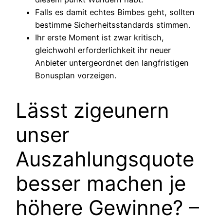
Falls es damit echtes Bimbes geht, sollten
bestimme Sicherheitsstandards stimmen.
Ihr erste Moment ist zwar kritisch,
gleichwohl erforderlichkeit ihr neuer
Anbieter untergeordnet den langfristigen
Bonusplan vorzeigen.
Lässt zigeunern
unser
Auszahlungsquote
besser machen je
höhere Gewinne? –