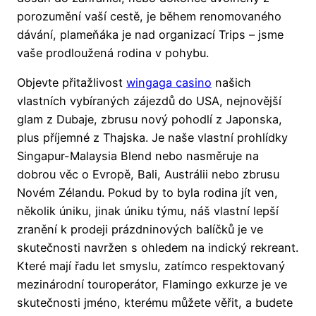
porozumění vaší cestě, je během renomovaného
dávání, plameňáka je nad organizací Trips – jsme
vaše prodloužená rodina v pohybu.
Objevte přitažlivost
wingaga casino
našich
vlastních vybíraných zájezdů do USA, nejnovější
glam z Dubaje, zbrusu nový pohodlí z Japonska,
plus příjemné z Thajska. Je naše vlastní prohlídky
Singapur-Malaysia Blend nebo nasměruje na
dobrou věc o Evropě, Bali, Austrálii nebo zbrusu
Novém Zélandu. Pokud by to byla rodina jít ven,
několik úniku, jinak úniku týmu, náš vlastní lepší
zranění k prodeji prázdninových balíčků je ve
skutečnosti navržen s ohledem na indický rekreant.
Které mají řadu let smyslu, zatímco respektovaný
mezinárodní touroperátor, Flamingo exkurze je ve
skutečnosti jméno, kterému můžete věřit, a budete