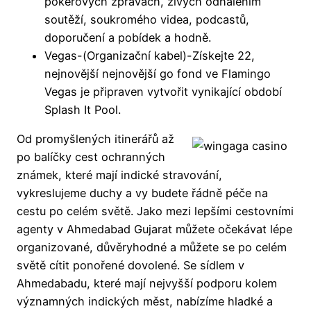
pokerových zprávách, živých odhalením
soutěží, soukromého videa, podcastů,
doporučení a pobídek a hodně.
Vegas-(Organizační kabel)-Získejte 22,
nejnovější nejnovější go fond ve Flamingo
Vegas je připraven vytvořit vynikající období
Splash It Pool.
Od promyšlených itinerářů až
po balíčky cest ochranných
známek, které mají indické stravování,
vykreslujeme duchy a vy budete řádně péče na
cestu po celém světě. Jako mezi lepšími cestovními
agenty v Ahmedabad Gujarat můžete očekávat lépe
organizované, důvěryhodné a můžete se po celém
světě cítit ponořené dovolené. Se sídlem v
Ahmedabadu, které mají nejvyšší podporu kolem
významných indických měst, nabízíme hladké a