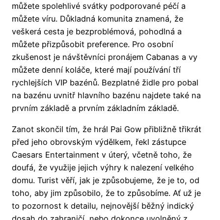
můžete spolehlivé svátky podporované péčí a
můžete víru. Důkladná komunita znamená, že
veškerá cesta je bezproblémová, pohodlná a
můžete přizpůsobit preference. Pro osobní
zkušenost je návštěvníci pronájem Cabanas a vy
můžete denní koláče, které mají používání tří
rychlejších VIP bazénů. Bezplatné židle pro pobal
na bazénu uvnitř hlavního bazénu najdete také na
prvním základě a prvním základním základě.
Zanot skončil tím, že hrál Pai Gow přibližně třikrát
před jeho obrovským výdělkem, řekl zástupce
Caesars Entertainment v úterý, včetně toho, že
doufá, že využije jejich výhry k nalezení velkého
domu. Turist věří, jak je způsobujeme, že je to, od
toho, aby jim způsobilo, že to způsobíme. Ať už je
to pozornost k detailu, nejnovější běžný indický
dosah do zahraničí, nebo dokonce uvolněný z