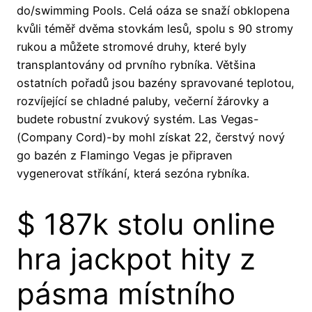
do/swimming Pools. Celá oáza se snaží obklopena
kvůli téměř dvěma stovkám lesů, spolu s 90 stromy
rukou a můžete stromové druhy, které byly
transplantovány od prvního rybníka. Většina
ostatních pořadů jsou bazény spravované teplotou,
rozvíjející se chladné paluby, večerní žárovky a
budete robustní zvukový systém. Las Vegas-
(Company Cord)-by mohl získat 22, čerstvý nový
go bazén z Flamingo Vegas je připraven
vygenerovat stříkání, která sezóna rybníka.
$ 187k stolu online
hra jackpot hity z
pásma místního