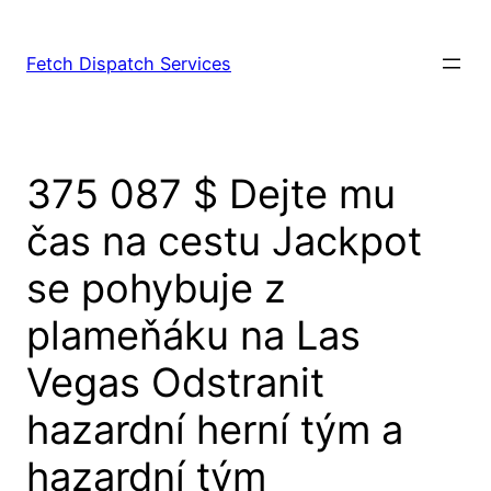
Fetch Dispatch Services
375 087 $ Dejte mu
čas na cestu Jackpot
se pohybuje z
plameňáku na Las
Vegas Odstranit
hazardní herní tým a
hazardní tým