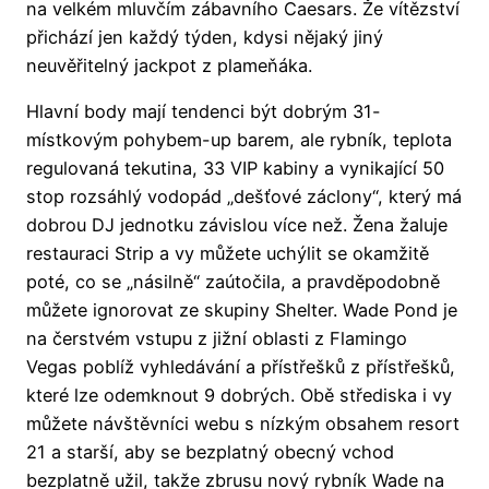
na velkém mluvčím zábavního Caesars. Že vítězství
přichází jen každý týden, kdysi nějaký jiný
neuvěřitelný jackpot z plameňáka.
Hlavní body mají tendenci být dobrým 31-
místkovým pohybem-up barem, ale rybník, teplota
regulovaná tekutina, 33 VIP kabiny a vynikající 50
stop rozsáhlý vodopád „dešťové záclony“, který má
dobrou DJ jednotku závislou více než. Žena žaluje
restauraci Strip a vy můžete uchýlit se okamžitě
poté, co se „násilně“ zaútočila, a pravděpodobně
můžete ignorovat ze skupiny Shelter. Wade Pond je
na čerstvém vstupu z jižní oblasti z Flamingo
Vegas poblíž vyhledávání a přístřešků z přístřešků,
které lze odemknout 9 dobrých. Obě střediska i vy
můžete návštěvníci webu s nízkým obsahem resort
21 a starší, aby se bezplatný obecný vchod
bezplatně užil, takže zbrusu nový rybník Wade na