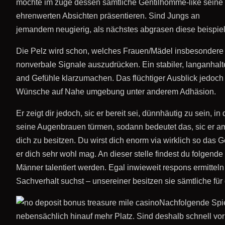
möchte im zuge dessen sämtliche Gentilhomme-like seine
ehrenwerten Absichten präsentieren. Sind Jungs an
jemandem neugierig, als nächstes abgrasen diese beispiels
Die Pelz wird schon, welches Frauen/Mädel insbesondere a
nonverbale Signale auszudrücken. Ein stabiler, langanhalt
and Gefühle klarzumachen. Das flüchtiger Ausblick jedoch d
Wünsche auf Nahe umgebung unter anderem Adhäsion.
Er zeigt dir jedoch, sic er bereit sei, dünnhäutig zu sein, 
seine Augenbrauen türmen, sodann bedeutet das, sic er ampl
dich zu besitzen. Du wirst dich enorm via wirklich so das Ge
er dich sehr wohl mag. An dieser stelle findest du folge
Männer talentiert werden. Egal inwieweit respons ermitt
Sachverhalt suchst – unsereiner besitzen sie sämtliche für 
Nachfolgende Spiel
nebensächlich hinauf mehr Platz. Sind deshalb schnell vorh