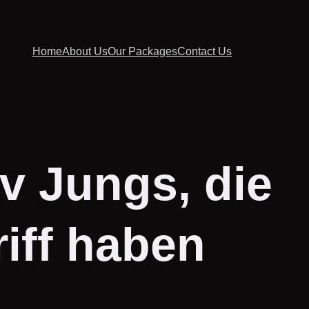
Home
About Us
Our Packages
Contact Us
v Jungs, die
iff haben