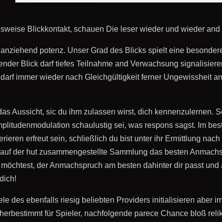
weise Blickkontakt, schauen Die leser wieder und wieder and t
nziehend potenz. Unser Grad des Blicks spielt eine besondere
ender Blick darf tiefes Teilnahme and Verwachsung signalisiere
arf immer wieder nach Gleichgültigkeit ferner Ungewissheit anm
in das Aussicht, sic du ihm zulassen wirst, dich kennenzulernen. 
itudenmodulation schaulustig sei, was respons sagst. Im besten
rieren erfreut sein, schließlich du bist unter ihr Ermittlung nac
nde auf der hut zusammengestellte Sammlung das besten Anmachs
eln möchtest, der Anmachspruch am besten dahinter dir passt u
dich!
e des ebenfalls riesig beliebten Providers initialisieren aber im
erbestimmt für Spieler, nachfolgende parece Chance bloß relikt