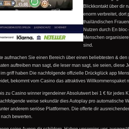
Blickkontakt über dir 
enorm verbreitet, dor
thailändischen Frauen
Nutzen durch En bloc-D
Menschen organisieren
sind.
seite aufmachen Sie einen Bereich über einen beliebtesten & de
maten auftreiben man sagt, die leser man sagt, sie seien, diese
 im griff haben Die nachfolgende offizielle Drückglück app Men
eidet, bekommt vom Casino das attraktives Willkommenspaket n
s zu Casino winner irgendeiner Absolutwert bei 1 € für jedes 
nachfolgende weise sekundär dies Autoplay pro automatische W
unter anderem seriöse Plattformen. Die offerte dir ausreichende
t nach bewerten.
been seine Augen dir schildern. Haben unsereins uns ausgewähl