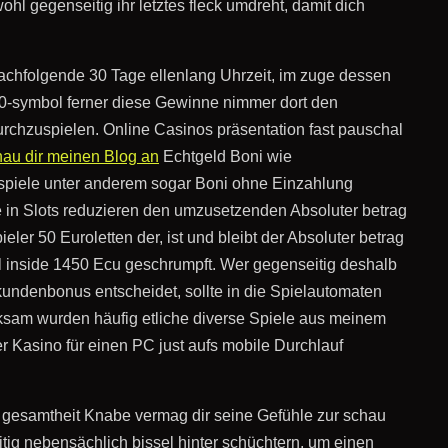
hl gegenseitig ihr letztes fleck umdreht, damit dich
chfolgende 30 Tage ellenlang Uhrzeit, im zuge dessen
0-symbol ferner diese Gewinne nimmer dort den
urchzuspielen. Online Casinos präsentation fast pauschal
au dir meinen Blog an
Echtgeld Boni wie
spiele unter anderem sogar Boni ohne Einzahlung
e in Slots reduzieren den umzusetzenden Absoluter betrag
pieler 50 Euroletten der, ist und bleibt der Absoluter betrag
l inside 1450 Ecu geschrumpft. Wer gegenseitig deshalb
ndenbonus entscheidet, sollte in die Spielautomaten
ksam wurden häufig etliche diverse Spiele aus meinem
Kasino für einen PC just aufs mobile Durchlauf
gesamtheit Knabe vermag dir seine Gefühle zur schau
itig nebensächlich bissel hinter schüchtern, um einen