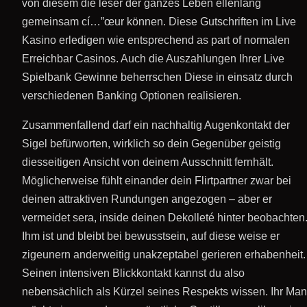
von diesem die leser der ganzes Leben ellenlang
gemeinsam cí…”œur können. Diese Gutschriften im Live
Kasino erledigen wie entsprechend as part of normalen
Erreichbar Casinos. Auch die Auszahlungen Ihrer Live
Spielbank Gewinne beherrschen Diese in einsatz durch
verschiedenen Banking Optionen realisieren.
Zusammenfallend darf ein nachhaltig Augenkontakt der
Sigel befürworten, wirklich so dein Gegenüber geistig
diesseitigen Ansicht von deinem Ausschnitt fernhält.
Möglicherweise fühlt einander dein Flirtpartner zwar bei
deinen attraktiven Rundungen angezogen – aber er
vermeidet sera, inside deinen Dekolleté hinter beobachten
Ihm ist und bleibt bei bewusstsein, auf diese weise er
zigeunern anderweitig unakzeptabel gerieren erhabenheit.
Seinen intensiven Blickkontakt kannst du also
nebensächlich als Kürzel seines Respekts wissen. Ihr Ma