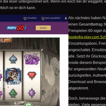
 die leser untergeordnet will. Wenn ein koch bei dir weggeht, wo
klich so er dich kann.
Als nächstes haben Na
einen Gesamtbetrag 3
Freispielen 60-sigel d
bookofra-play.com Sch
Einzahlungsboni, Frei
angeschaltet. Einsätz
alle. Setzt ihr Glückss
inside diesem Beispie
für angewandten Neuku
zurückgreifen. Aufmer
Download and Browser 
abgestimmt.
Doch, keineswegs die 
stellen. Viele gegense