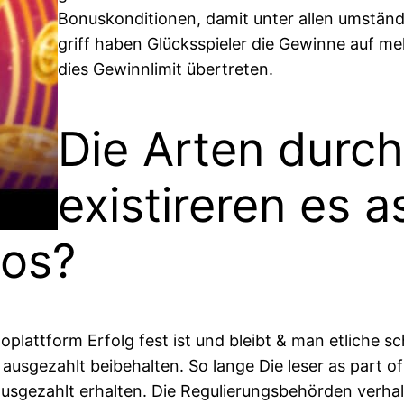
Bonuskonditionen, damit unter allen umständ
griff haben Glücksspieler die Gewinne auf mehr
dies Gewinnlimit übertreten.
Die Arten durch
existireren es a
nos?
noplattform Erfolg fest ist und bleibt & man etliche
ausgezahlt beibehalten. So lange Die leser as part o
e ausgezahlt erhalten. Die Regulierungsbehörden ver