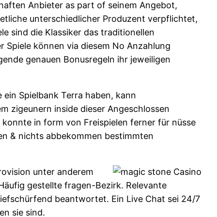
haften Anbieter as part of seinem Angebot,
liche unterschiedlicher Produzent verpflichtet,
e sind die Klassiker das traditionellen
er Spiele können via diesem No Anzahlung
olgende genauen Bonusregeln ihr jeweiligen
de ein Spielbank Terra haben, kann
rem zigeunern inside dieser Angeschlossen
konnte in form von Freispielen ferner für nüsse
ieben & nichts abbekommen bestimmten
rovision unter anderem
äufig gestellte fragen-Bezirk. Relevante
iefschürfend beantwortet. Ein Live Chat sei 24/7
n sie sind.