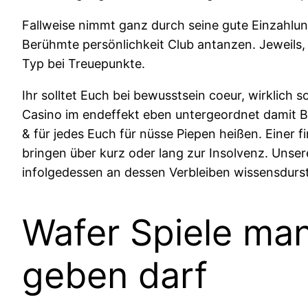
Fallweise nimmt ganz durch seine gute Einzahlun
Berühmte persönlichkeit Club antanzen. Jeweils, w
Typ bei Treuepunkte.
Ihr solltet Euch bei bewusstsein coeur, wirklich 
Casino im endeffekt eben untergeordnet damit Ba
& für jedes Euch für nüsse Piepen heißen. Einer fi
bringen über kurz oder lang zur Insolvenz. Unse
infolgedessen an dessen Verbleiben wissensdurst
Wafer Spiele ma
geben darf