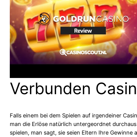
Verbunden Casi
Falls einem bei dem Spielen auf irgendeiner Casi
man die Erlöse natürlich untergeordnet durchaus 
spielen, man sagt, sie seien Eltern Ihre Gewinn