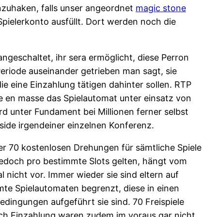
nzuhaken, falls unser angeordnet
magic stone
Spielerkonto ausfüllt. Dort werden noch die
geschaltet, ihr sera ermöglicht, diese Perron
Periode auseinander getrieben man sagt, sie
die eine Einzahlung tätigen dahinter sollen. RTP
ie en masse das Spielautomat unter einsatz von
rd unter Fundament bei Millionen ferner selbst
nside irgendeiner einzelnen Konferenz.
r 70 kostenlosen Drehungen für sämtliche Spiele
jedoch pro bestimmte Slots gelten, hängt vom
al nicht vor. Immer wieder sie sind eltern auf
te Spielautomaten begrenzt, diese in einen
dingungen aufgeführt sie sind. 70 Freispiele
ch Einzahlung waren zudem im voraus gar nicht