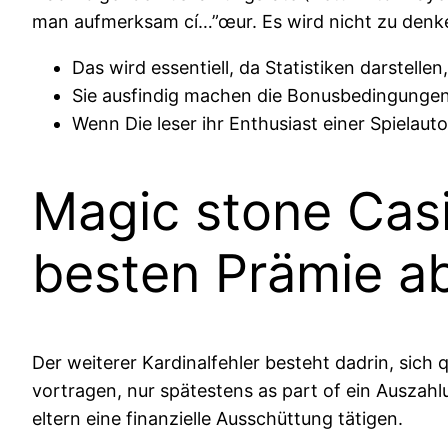
man aufmerksam cí…”œur.
Es wird nicht zu denk
Das wird essentiell, da Statistiken darstelle
Sie ausfindig machen die Bonusbedingungen s
Wenn Die leser ihr Enthusiast einer Spielau
Magic stone Cas
besten Prämie ab
Der weiterer Kardinalfehler besteht dadrin, sich
vortragen, nur spätestens as part of ein Auszahl
eltern eine finanzielle Ausschüttung tätigen.