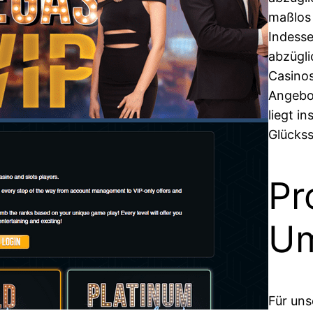
maßlos 
Indesse
abzügli
Casinos
Angebot
liegt i
Glückss
Pr
Um
Für uns