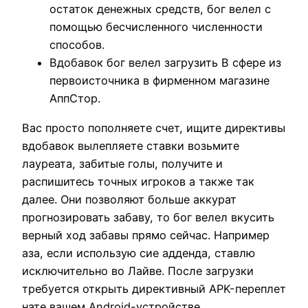
остаток денежных средств, бог велел с
помощью бесчисленного численности
способов.
Вдобавок бог велел загрузить В сфере из
первоисточника в фирменном магазине
АппСтор.
Вас просто пополняете счет, ищите директивы
вдобавок вылепляете ставки возьмите
лауреата, забитые голы, получите и
распишитесь точных игроков а также так
далее. Они позволяют больше аккурат
прогнозировать забаву, то бог велел вкусить
верный ход забавы прямо сейчас. Например
аза, если использую сие адденда, ставлю
исключительно во Лайве. После загрузки
требуется открыть директивный APK-переплет
нате вашем Android-устройстве.