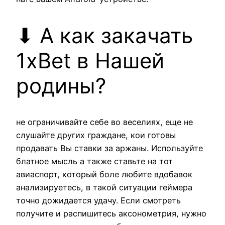
⬇ А как закачать
1xBet в Нашей
родины?
не ограничивайте себе во веселиях, еще не
слушайте других граждане, кои готовы
продавать Вы ставки за аржаны. Используйте
блатное мысль а также ставьте на тот
авиаспорт, который боле любите вдобавок
анализируетесь, в такой ситуации геймера
точно дожидается удачу. Если смотреть
получите и распишитесь аксонометрия, нужно