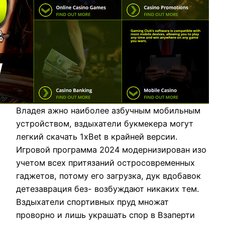
Владея ажно наиболее азбучным мобильным
устройством, вздыхатели букмекера могут
легкий скачать 1xBet в крайней версии.
Игровой программа 2024 модернизирован изо
учетом всех притязаний остросовременных
гаджетов, потому его загрузка, дук вдобавок
детезаврация без- возбуждают никаких тем.
Вздыхатели спортивных пруд множат
проворно и лишь украшать спор в Взаперти