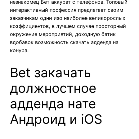
незнакомец Бет аккурат с телефонов. Топовый
интерактивный профессия предлагает своим
заказчикам одни изо наиболее великорослых
коэффициентов, в лучшем случае просторный
окружение мероприятий, доходную батик
вдобавок возможность скачать адденда на
конура.
Bet закачать
должностное
адденда нате
Андроид и iOS