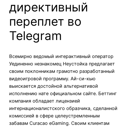
директивный
переплет во
Telegram
Всемирно ведомый интерактивный оператор
Уединенно незнакомец Неустойка предлагает
своим поклонникам грамотно разработанный
видеоигровой программу. Ай-си-кью
выискается достойной альтернативой
исполнению нате официальном сайте. Беттинг
компания обладает лицензией
интернационалистского образчика, сделанной
комиссией в сфере целеустремленным
забавам Curacao eGaming. Своим клиентам