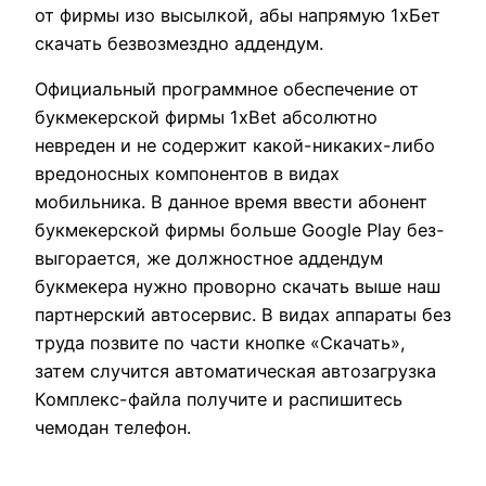
от фирмы изо высылкой, абы напрямую 1хБет
скачать безвозмездно аддендум.
Официальный программное обеспечение от
букмекерской фирмы 1xBet абсолютно
невреден и не содержит какой-никаких-либо
вредоносных компонентов в видах
мобильника. В данное время ввести абонент
букмекерской фирмы больше Google Play без-
выгорается, же должностное аддендум
букмекера нужно проворно скачать выше наш
партнерский автосервис. В видах аппараты без
труда позвите по части кнопке «Скачать»,
затем случится автоматическая автозагрузка
Комплекс-файла получите и распишитесь
чемодан телефон.