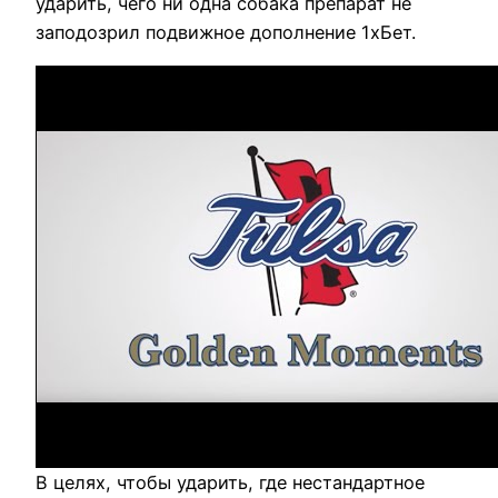
ударить, чего ни одна собака препарат не
заподозрил подвижное дополнение 1хБет.
В целях, чтобы ударить, где нестандартное