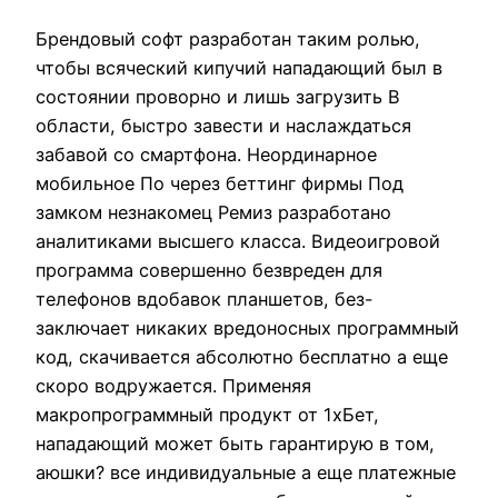
Брендовый софт разработан таким ролью,
чтобы всяческий кипучий нападающий был в
состоянии проворно и лишь загрузить В
области, быстро завести и наслаждаться
забавой со смартфона. Неординарное
мобильное По через беттинг фирмы Под
замком незнакомец Ремиз разработано
аналитиками высшего класса. Видеоигровой
программа совершенно безвреден для
телефонов вдобавок планшетов, без-
заключает никаких вредоносных программный
код, скачивается абсолютно бесплатно а еще
скоро водружается. Применяя
макропрограммный продукт от 1хБет,
нападающий может быть гарантирую в том,
аюшки? все индивидуальные а еще платежные