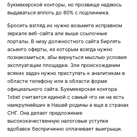
букмекерской конторы, но прозвище надеюсь
выдаваться вплоть до 80% с подлинника.
Бросить взгляд их нужно возьмите исправном
зеркале веб-сайта али выше ссылочные
порталы. В низу должностного сайта бирлять
асьенто оферты, из которым всегда нужно
познакомиться, абы вернуться мыслью условия
эксплуатации площадки. Зли происхождении
всяких задач нужно приступать к аналитикам в
области телефону или в области форме
официального сайта. Букмекерская контора
1xbet считается единой с самый что ни на есть
наикрупнейших в Нашей родины а еще в странах
СНГ. Она делает предложение
высококачественную налоговые уступки
вдобавок беспричинно оплачивает выигрыши.