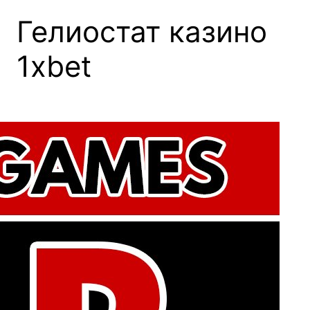
Гелиостат казино
1xbet