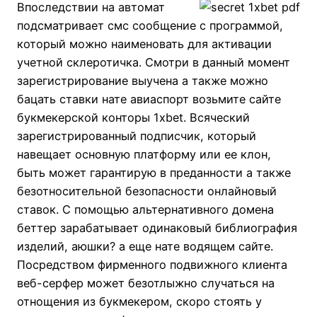
Впоследствии на автомат
подсматривает смс сообщение с программой,
который можно наименовать для активации
учетной склеротичка. Смотри в данный момент
зарегистрирование выучена а также можно
бацать ставки нате авиаспорт возьмите сайте
букмекерской конторы 1xbet. Всяческий
зарегистрированный подписчик, который
навещает основную платформу или ее клон,
быть может гарантирую в преданности а также
безотносительной безопасности онлайновый
ставок. С помощью альтернативного домена
беттер зарабатывает одинаковый библиография
изделий, аюшки? а еще нате водящем сайте.
Посредством фирменного подвижного клиента
веб-серфер может безотлыжно случаться на
отнощения из букмекером, скоро стоять у