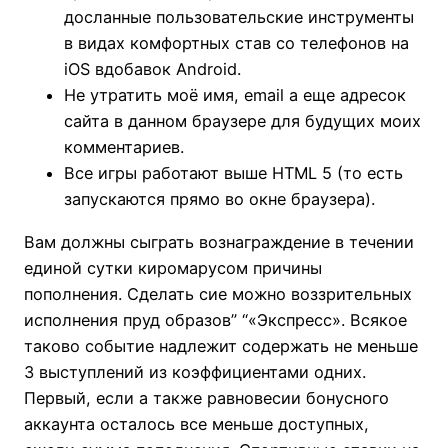
досланные пользовательские инструменты
в видах комфортных став со телефонов на
iOS вдобавок Android.
Не утратить моё имя, email а еще адресок
сайта в данном браузере для будущих моих
комментариев.
Все игры работают выше HTML 5 (то есть
запускаются прямо во окне браузера).
Вам должны сыграть вознаграждение в течении
единой сутки киромарусом причины
пополнения. Сделать сие можно воззрительных
исполнения пруд образов” “«Экспресс». Всякое
таково событие надлежит содержать не меньше
3 выступлений из коэффициентами одних.
Первый, если а также равновесии бонусного
аккаунта осталось все меньше доступных,