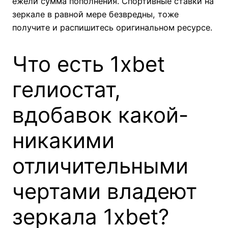
ежели сумма пополнения. Спортивные ставки на
зеркале в равной мере безвредны, тоже
получите и распишитесь оригинальном ресурсе.
Что есть 1xbet
гелиостат,
вдобавок какой-
никакими
отличительными
чертами владеют
зеркала 1xbet?